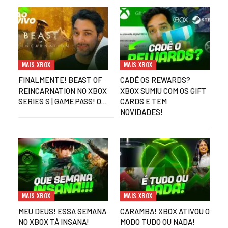
MAIS XBOX
MAIS XBOX
FINALMENTE! BEAST OF
CADÊ OS REWARDS?
REINCARNATION NO XBOX
XBOX SUMIU COM OS GIFT
SERIES S | GAME PASS! O…
CARDS E TEM
NOVIDADES!
MAIS XBOX
MAIS XBOX
MEU DEUS! ESSA SEMANA
CARAMBA! XBOX ATIVOU O
NO XBOX TÁ INSANA!
MODO TUDO OU NADA!