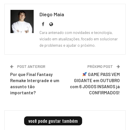
Diego Maia
Cara antenado com novidades e tecnologia,
viciado em atualizações, focado em solucionar
de problemas e ajudar o próximo.
POST ANTERIOR
PRÓXIMO POST
Por que Final Fantasy
GAME PASS VEM
Remake Intergrade é um
GIGANTE em OUTUBRO
assunto tão
com 6 JOGOS INSANOS já
importante?
CONFIRMADOS!
você pode gostar também