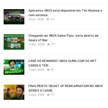
Aplicativo XBOX está disponível em TVs Hisense e
com sistema…
30 jul, 2026
194
Chegando ao XBOX Game Pass: beta aberto de
Gears of War:…
4 ago, 2026
177
CADÊ OS REWARDS? XBOX SUMIU COM OS GIFT
CARDS E TEM…
3 ago, 2026
161
FINALMENTE! BEAST OF REINCARNATION NO XBOX
SERIES S | GAME…
3 ago, 2026
151