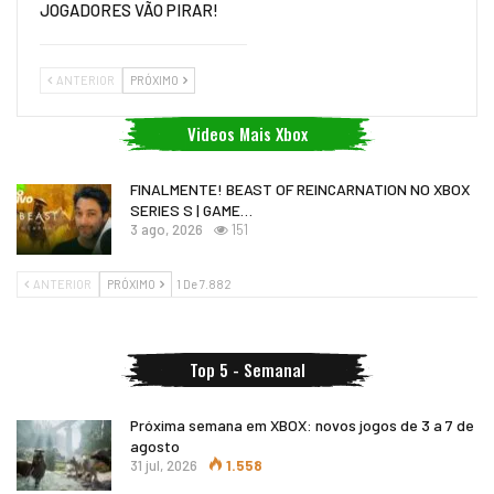
JOGADORES VÃO PIRAR!
ANTERIOR
PRÓXIMO
Videos Mais Xbox
FINALMENTE! BEAST OF REINCARNATION NO XBOX
SERIES S | GAME…
3 ago, 2026
151
ANTERIOR
PRÓXIMO
1 De 7.882
Top 5 - Semanal
Próxima semana em XBOX: novos jogos de 3 a 7 de
agosto
31 jul, 2026
1.558