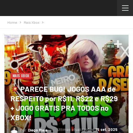
Home
Mais Xbox
MAIS XBOX
PARECE BUG! JOGOS AAA de
RESPEITO por R$11, R$22 e R$29
+ JOGO GRÁTIS PRA TODOS no
XBOX!
Ultimas atualizações
15 set, 2025
Por
Diego Maia