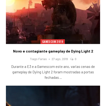
GAMESCOM 2019
Novo e contagiante gameplay de Dying Light 2
Tiago Farias
27 ago, 2019
0
Durante a E3 e a Gamescom este ano, varias cenas de
gameplay de Dying Light 2 foram mostradas a portas
fechadas
…