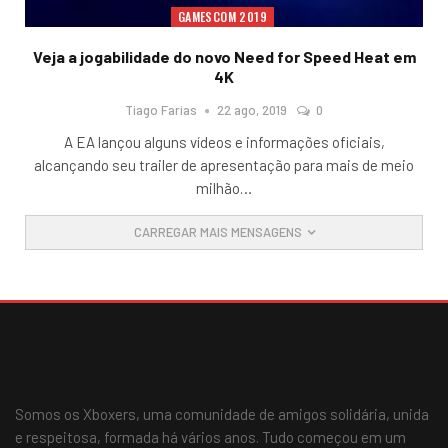
GAMESCOM 2019
Veja a jogabilidade do novo Need for Speed Heat em
4K
Tiago Farias
22 ago, 2019
0
A EA lançou alguns vídeos e informações oficiais,
alcançando seu trailer de apresentação para mais de meio
milhão
…
CARREGAR MAIS MENSAGENS
Somos os Xboxers, uma comunidade de amigos solidária, unida
e respeitosa, formada há vários anos. Tudo começou em um