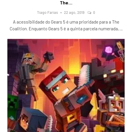
The…
Tiago Farias
22 ago, 2019
0
A acessibilidade do Gears 5 é uma prioridade para a The
Coalition. Enquanto Gears 5 é a quinta parcela numerada,
…