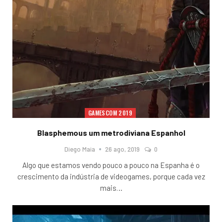
GAMESCOM 2019
Blasphemous um metrodiviana Espanhol
Diego Maia
26 ago, 2019
0
Algo que estamos vendo pouco a pouco na Espanha é o
crescimento da indústria de videogames, porque cada vez
mais
…