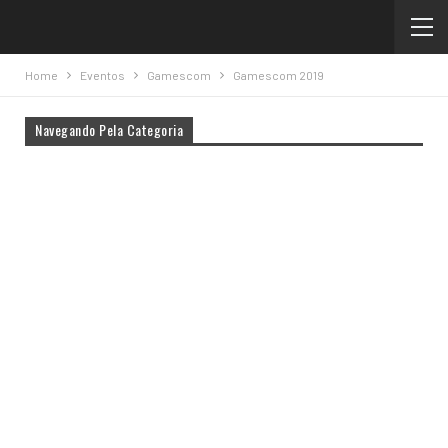
Home
Eventos
Gamescom
Gamescom 2019
Navegando Pela Categoria