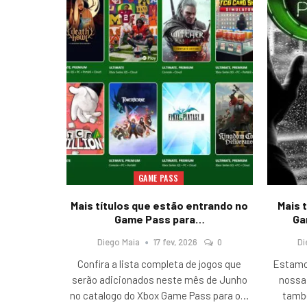
GAME PASS
Mais títulos que estão entrando no
Mais 
Game Pass para…
Ga
Diego Maia
17 fev, 2026
0
Di
Confira a lista completa de jogos que
Estamo
serão adicionados neste mês de Junho
nossa 
no catalogo do Xbox Game Pass para o
…
tamb