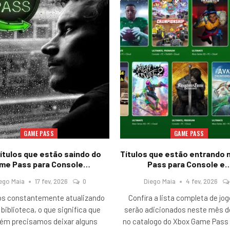
GAME PASS
GAME PASS
títulos que estão saindo do
Títulos que estão entrando
me Pass para Console…
Pass para Console e
ego Maia
17 fev, 2026
0
Diego Maia
4 fev, 2026
s constantemente atualizando
Confira a lista completa de jo
biblioteca, o que significa que
serão adicionados neste mês d
ém precisamos deixar alguns
no catalogo do Xbox Game Pass 