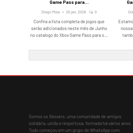
Game Pass para…
Ga
Diego Maia
20 jan, 2026
0
Di
Confira a lista completa de jogos que
Estamo
serão adicionados neste mês de Junho
nossa 
no catalogo do Xbox Game Pass para o
…
tamb
Somos os Xboxers, uma comunidade de amigos
solidária, unida e respeitosa, formada há vários anos.
Tudo começou em um grupo de WhatsApp com