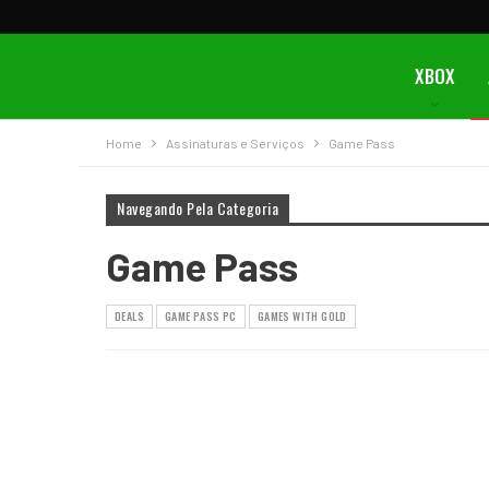
XBOX
Home
Assinaturas e Serviços
Game Pass
Navegando Pela Categoria
Game Pass
DEALS
GAME PASS PC
GAMES WITH GOLD