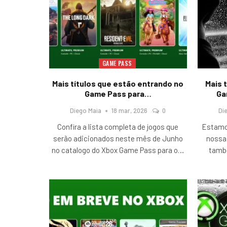
GAME PASS
Mais títulos que estão entrando no
Mais 
Game Pass para…
Ga
Diego Maia
18 mar, 2026
0
Di
Confira a lista completa de jogos que
Estamo
serão adicionados neste mês de Junho
nossa 
no catalogo do Xbox Game Pass para o
…
tamb