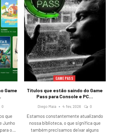
GAME PASS
 no Game
Títulos que estão saindo do Game
…
Pass para Console e PC…
0
Diego Maia
4 fev, 2026
0
gos que
Estamos constantemente atualizando
e Junho
nossa biblioteca, o que significa que
para o
…
também precisamos deixar alguns