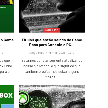
GAME PASS
 no Game
Títulos que estão saindo do Game
…
Pass para Console e PC…
0
Diego Maia
4 mar, 2026
0
gos que
Estamos constantemente atualizando
e Junho
nossa biblioteca, o que significa que
para o
…
também precisamos deixar alguns
títulos
…