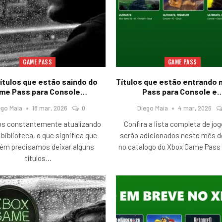
GAME PASS
GAME PASS
títulos que estão saindo do
Títulos que estão entrando
me Pass para Console…
Pass para Console e
ego Maia
18 mar, 2026
0
Diego Maia
4 mar, 2026
s constantemente atualizando
Confira a lista completa de jo
biblioteca, o que significa que
serão adicionados neste mês d
ém precisamos deixar alguns
no catalogo do Xbox Game Pass 
títulos
…