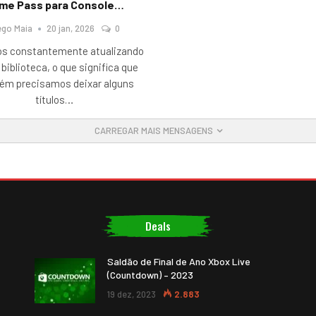
me Pass para Console…
ego Maia
20 jan, 2026
0
s constantemente atualizando
biblioteca, o que significa que
ém precisamos deixar alguns
títulos
…
CARREGAR MAIS MENSAGENS
Deals
Saldão de Final de Ano Xbox Live
(Countdown) – 2023
19 dez, 2023
2.883