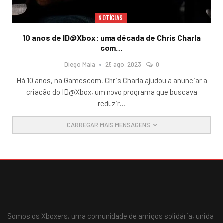
NOTÍCIAS
10 anos de ID@Xbox: uma década de Chris Charla
com…
Diego Maia
25 ago, 2023
0
Há 10 anos, na Gamescom, Chris Charla ajudou a anunciar a
criação do ID@Xbox, um novo programa que buscava
reduzir
…
CARREGAR MAIS MENSAGENS
Somos os Xboxers, uma comunidade de amigos solidária, unida