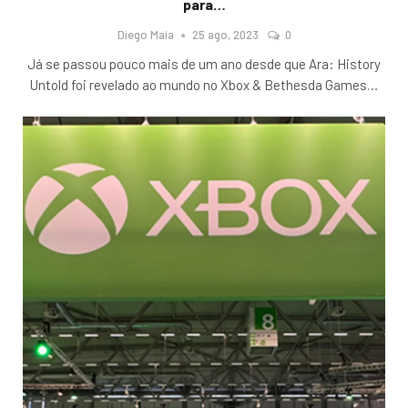
para…
Diego Maia
25 ago, 2023
0
Já se passou pouco mais de um ano desde que Ara: History
Untold foi revelado ao mundo no Xbox & Bethesda Games
…