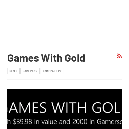
Games With Gold
DEALS
GAME PASS
GAME PASS PC