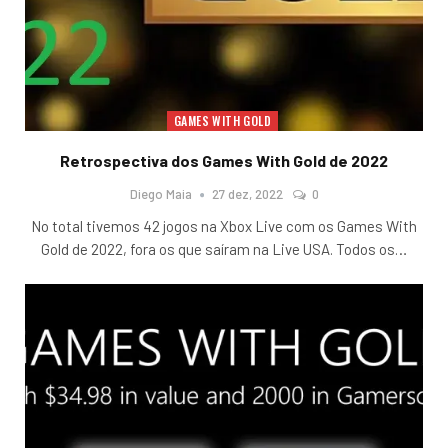
GAMES WITH GOLD
Retrospectiva dos Games With Gold de 2022
Diego Maia
27 dez, 2022
0
No total tivemos 42 jogos na Xbox Live com os Games With
Gold de 2022, fora os que saíram na Live USA. Todos os
…