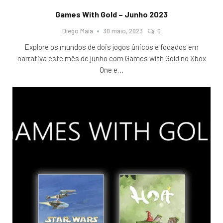
Games With Gold – Junho 2023
Diego Maia
30 maio, 2023
0
Explore os mundos de dois jogos únicos e focados em
narrativa este mês de junho com Games with Gold no Xbox
One e
…