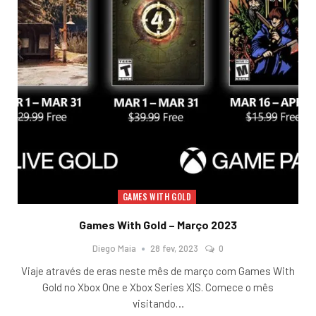
GAMES WITH GOLD
Games With Gold – Março 2023
Diego Maia
28 fev, 2023
0
Viaje através de eras neste mês de março com Games With
Gold no Xbox One e Xbox Series X|S. Comece o mês
visitando
…