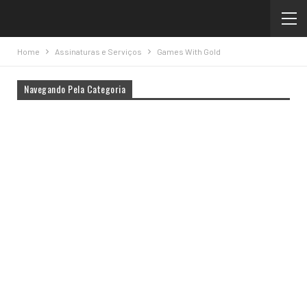
Home
Assinaturas e Serviços
Games With Gold
Navegando Pela Categoria