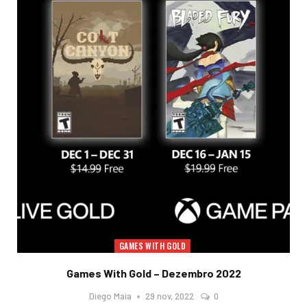
GAMES WITH GOLD
Games With Gold – Dezembro 2022
Diego Maia
29 nov, 2022
0