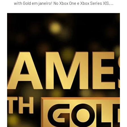
with Gold em janeiro! No Xbox One e Xbox Series X|S,
…