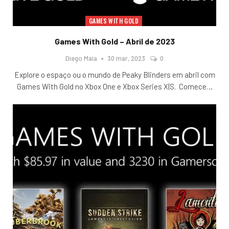
GAMES WITH GOLD
Games With Gold – Abril de 2023
Diego Maia
30 mar, 2023
0
Explore o espaço ou o mundo de Peaky Blinders em abril com
Games With Gold no Xbox One e Xbox Series X|S. Comece
…