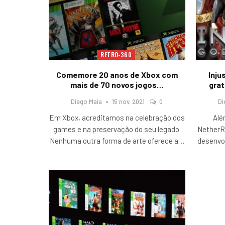
RETRO-360
Comemore 20 anos de Xbox com
Inju
mais de 70 novos jogos…
grat
Diego Maia
15 nov, 2021
0
Di
Em Xbox, acreditamos na celebração dos
Alé
games e na preservação do seu legado.
NetherR
Nenhuma outra forma de arte oferece a
…
desenvol