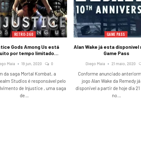
RETRO-360
GAME PASS
stice Gods Among Us está
Alan Wake já esta disponivel
uito por tempo limitado…
Game Pass
ego Maia
19 jun, 2020
0
Diego Maia
21 maio, 2020
m da saga Mortal Kombat, a
Conforme anunciado anterior
ealm Studios é responsável pelo
jogo Alan Wake da Remedy já
vimento de Injustice , uma saga
disponivel a partir de hoje dia 2
de
…
no
…