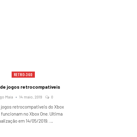
RETRO-360
 de jogos retrocompatíveis
ego Maia
14 maio, 2019
0
 jogos retrocompativeis do Xbox
 funcionam no Xbox One. Ultima
ualização em 14/05/2019.
…