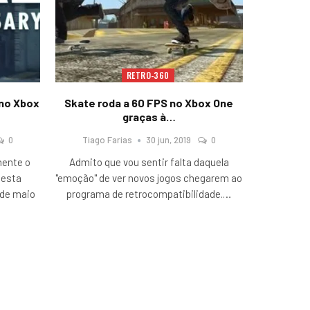
RETRO-360
 no Xbox
Skate roda a 60 FPS no Xbox One
graças à…
0
Tiago Farias
30 jun, 2019
0
mente o
Admito que vou sentir falta daquela
 esta
"emoção" de ver novos jogos chegarem ao
1 de maio
programa de retrocompatibilidade.
…