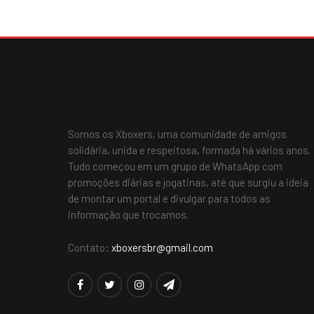
Somos os Xboxers, uma comunidade de amigos
solidária, unida e respeitosa, formada há vários anos.
Tudo começou em um grupo de WhatsApp com
promoções diárias e jogatinas, até que surgiu a ideia
de montar um portal e divulgar para todos as
informação que trocamos.
Contato:
xboxersbr@gmail.com