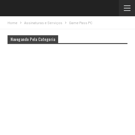
Home
Assinaturas e Serviços
Game Pass PC
Navegando Pela Categoria