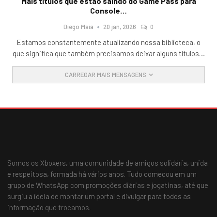
Mais títulos que estão saindo do Game Pass para
Console…
Diego Maia
20 jan, 2026
0
Estamos constantemente atualizando nossa biblioteca, o
que significa que também precisamos deixar alguns títulos
…
CARREGAR MAIS MENSAGENS
Somos os Xboxers, uma comunidade de amigos solidária, unida
e respeitosa, formada há vários anos. Tudo começou em um
grupo de WhatsApp com promoções diárias e jogatinas, até que
surgiu a ideia de montar um portal e divulgar para todos as
informação que trocamos.