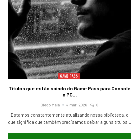
GAME PASS
Títulos que estão saindo do Game Pass para Console
e PC…
Diego Maia
4 mar, 2026
0
Estamos constantemente atualizando nossa biblioteca, o
que significa que também precisamos deixar alguns títulos
…