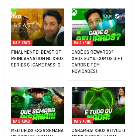
MAIS XBOX
MAIS XBOX
FINALMENTE! BEAST OF
CADÊ OS REWARDS?
REINCARNATION NO XBOX
XBOX SUMIU COM OS GIFT
SERIES S | GAME PASS! O…
CARDS E TEM
NOVIDADES!
MAIS XBOX
MAIS XBOX
MEU DEUS! ESSA SEMANA
CARAMBA! XBOX ATIVOU O