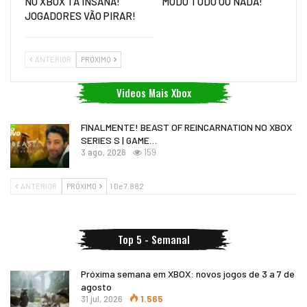
NO XBOX TÁ INSANA!
MODO TUDO OU NADA!
JOGADORES VÃO PIRAR!
ANTERIOR
PRÓXIMO
Videos Mais Xbox
FINALMENTE! BEAST OF REINCARNATION NO XBOX
SERIES S | GAME…
3 ago, 2026
159
ANTERIOR
PRÓXIMO
1 De 7.882
Top 5 - Semanal
Próxima semana em XBOX: novos jogos de 3 a 7 de
agosto
31 jul, 2026
1.565