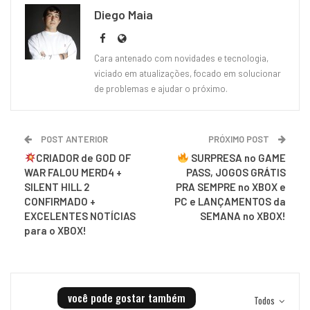
Diego Maia
Cara antenado com novidades e tecnologia,
viciado em atualizações, focado em solucionar
de problemas e ajudar o próximo.
POST ANTERIOR
PRÓXIMO POST
CRIADOR de GOD OF
SURPRESA no GAME
WAR FALOU MERD4 +
PASS, JOGOS GRÁTIS
SILENT HILL 2
PRA SEMPRE no XBOX e
CONFIRMADO +
PC e LANÇAMENTOS da
EXCELENTES NOTÍCIAS
SEMANA no XBOX!
para o XBOX!
você pode gostar também
Todos