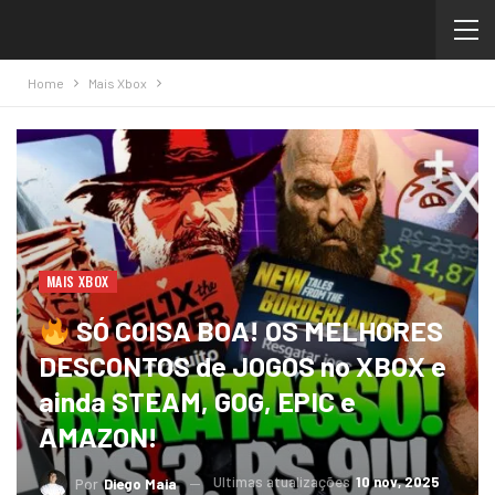
Home
Mais Xbox
MAIS XBOX
SÓ COISA BOA! OS MELHORES
DESCONTOS de JOGOS no XBOX e
ainda STEAM, GOG, EPIC e
AMAZON!
Ultimas atualizações
10 nov, 2025
Por
Diego Maia