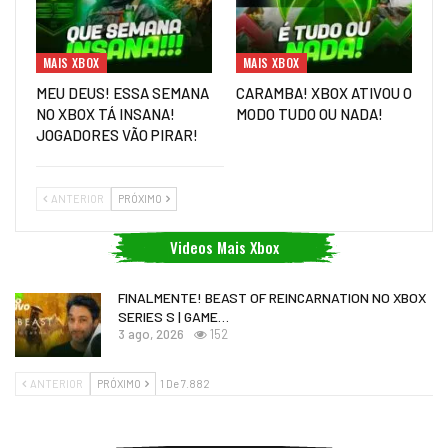
MAIS XBOX
MAIS XBOX
MEU DEUS! ESSA SEMANA
CARAMBA! XBOX ATIVOU O
NO XBOX TÁ INSANA!
MODO TUDO OU NADA!
JOGADORES VÃO PIRAR!
ANTERIOR
PRÓXIMO
Videos Mais Xbox
FINALMENTE! BEAST OF REINCARNATION NO XBOX
SERIES S | GAME…
3 ago, 2026
152
ANTERIOR
PRÓXIMO
1 De 7.882