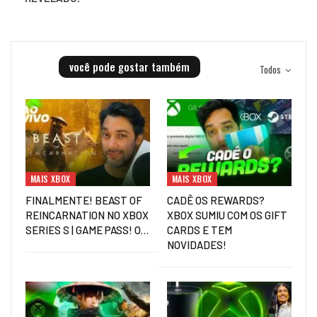
você pode gostar também
Todos
MAIS XBOX
MAIS XBOX
FINALMENTE! BEAST OF
CADÊ OS REWARDS?
REINCARNATION NO XBOX
XBOX SUMIU COM OS GIFT
SERIES S | GAME PASS! O…
CARDS E TEM
NOVIDADES!