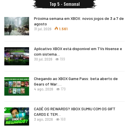
Top 5 - Semanal
Próxima semana em XBOX: novos jogos de 3 a 7 de
agosto
31 jul, 2026
1.561
Aplicativo XBOX está disponível em TVs Hisense e
com sistema…
30 jul, 2026
199
Chegando ao XBOX Game Pass: beta aberto de
Gears of War:…
4 ago, 2026
179
CADÊ OS REWARDS? XBOX SUMIU COM OS GIFT
CARDS E TEM…
3 ago, 2026
168