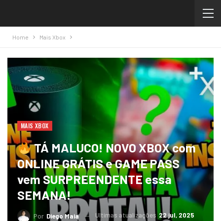
Home
Mais Xbox
MAIS XBOX
TÁ MALUCO! NOVO XBOX com
ONLINE GRÁTIS e GAME PASS
vem SURPREENDENTE essa
SEMANA!
Ultimas atualizações
22 jul, 2025
Por
Diego Maia