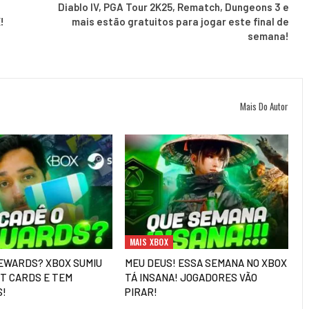
Diablo IV, PGA Tour 2K25, Rematch, Dungeons 3 e
!
mais estão gratuitos para jogar este final de
semana!
Mais Do Autor
MAIS XBOX
EWARDS? XBOX SUMIU
MEU DEUS! ESSA SEMANA NO XBOX
FT CARDS E TEM
TÁ INSANA! JOGADORES VÃO
S!
PIRAR!