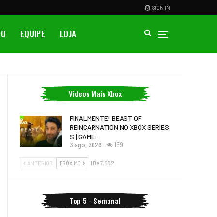
SIGN IN
TO
EQUIPE
LOJA
Videos Mais Xbox
FINALMENTE! BEAST OF
REINCARNATION NO XBOX SERIES
S | GAME…
3 ago, 2026
159
ANTERIOR
PRÓXIMO
1 De 7.882
Top 5 - Semanal