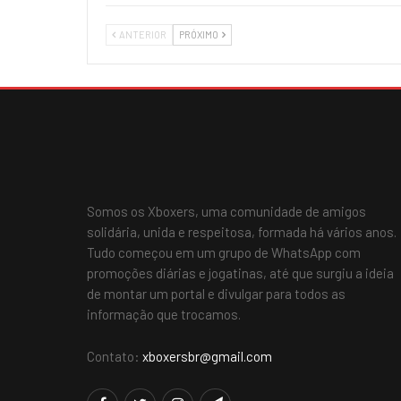
ANTERIOR
PRÓXIMO
Somos os Xboxers, uma comunidade de amigos
solidária, unida e respeitosa, formada há vários anos.
Tudo começou em um grupo de WhatsApp com
promoções diárias e jogatinas, até que surgiu a ideia
de montar um portal e divulgar para todos as
informação que trocamos.
Contato:
xboxersbr@gmail.com