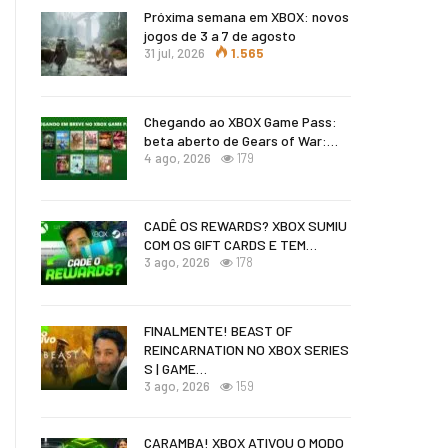
Próxima semana em XBOX: novos
jogos de 3 a 7 de agosto
31 jul, 2026
1.565
Chegando ao XBOX Game Pass:
beta aberto de Gears of War:…
4 ago, 2026
179
CADÊ OS REWARDS? XBOX SUMIU
COM OS GIFT CARDS E TEM…
3 ago, 2026
178
FINALMENTE! BEAST OF
REINCARNATION NO XBOX SERIES
S | GAME…
3 ago, 2026
159
CARAMBA! XBOX ATIVOU O MODO