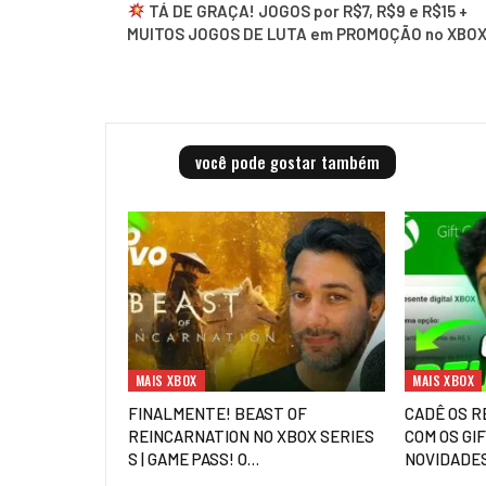
TÁ DE GRAÇA! JOGOS por R$7, R$9 e R$15 +
MUITOS JOGOS DE LUTA em PROMOÇÃO no XBOX
você pode gostar também
MAIS XBOX
MAIS XBOX
FINALMENTE! BEAST OF
CADÊ OS R
REINCARNATION NO XBOX SERIES
COM OS GI
S | GAME PASS! O…
NOVIDADE