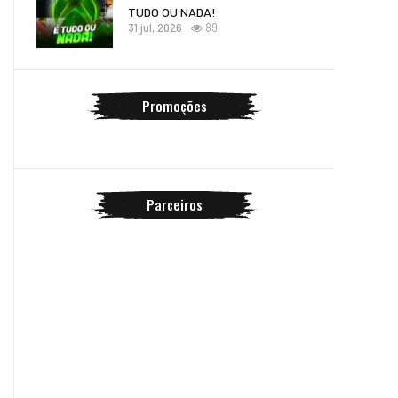
TUDO OU NADA!
31 jul, 2026
89
Promoções
Parceiros