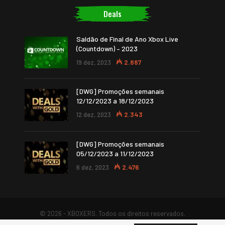
Deals
Saldão de Final de Ano Xbox Live
(Countdown) – 2023
19 dez, 2023
2.887
[DWG] Promoções semanais
12/12/2023 a 18/12/2023
12 dez, 2023
2.343
[DWG] Promoções semanais
05/12/2023 a 11/12/2023
6 dez, 2023
2.476
© 2026 - XBOXERS. Todos os direitos reservados.