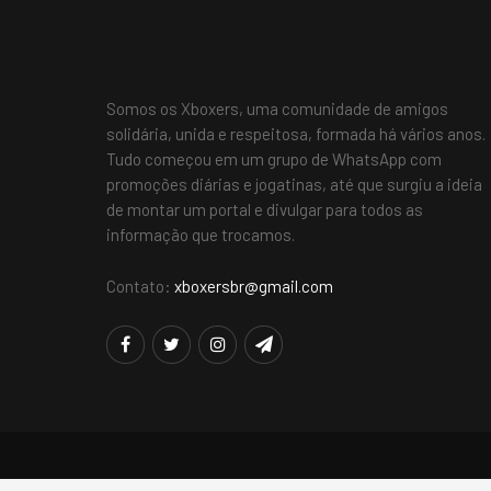
Somos os Xboxers, uma comunidade de amigos
solidária, unida e respeitosa, formada há vários anos.
Tudo começou em um grupo de WhatsApp com
promoções diárias e jogatinas, até que surgiu a ideia
de montar um portal e divulgar para todos as
informação que trocamos.
Contato:
xboxersbr@gmail.com