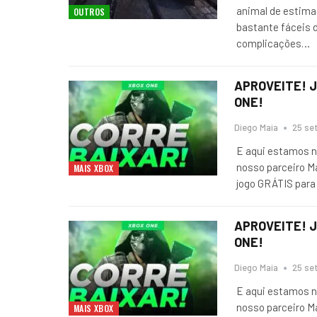
animal de estima
OUTROS
bastante fáceis 
complicações
…
APROVEITE! J
ONE!
Diego Maia
25 set
E aqui estamos n
nosso parceiro M
MAIS XBOX
jogo GRÁTIS par
APROVEITE! J
ONE!
Diego Maia
25 set
E aqui estamos n
nosso parceiro M
MAIS XBOX