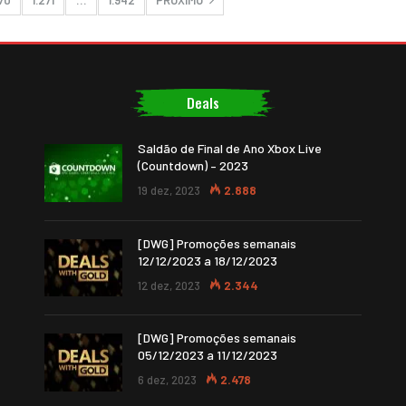
270
1.271
…
1.942
PRÓXIMO
Deals
Saldão de Final de Ano Xbox Live
(Countdown) – 2023
19 dez, 2023
2.888
[DWG] Promoções semanais
12/12/2023 a 18/12/2023
12 dez, 2023
2.344
[DWG] Promoções semanais
05/12/2023 a 11/12/2023
6 dez, 2023
2.478