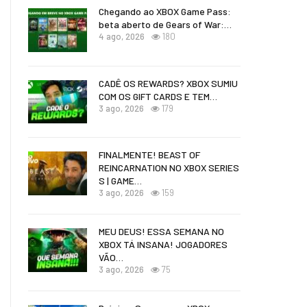
Chegando ao XBOX Game Pass:
beta aberto de Gears of War:…
4 ago, 2026
180
CADÊ OS REWARDS? XBOX SUMIU
COM OS GIFT CARDS E TEM…
3 ago, 2026
179
FINALMENTE! BEAST OF
REINCARNATION NO XBOX SERIES
S | GAME…
3 ago, 2026
159
MEU DEUS! ESSA SEMANA NO
XBOX TÁ INSANA! JOGADORES
VÃO…
3 ago, 2026
75