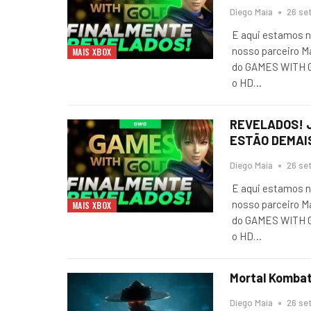
Diego Maia
26 set
E aqui estamos n
nosso parceiro M
MAIS XBOX
do GAMES WITH G
o HD
…
REVELADOS! 
ESTÃO DEMAI
Diego Maia
26 set
E aqui estamos n
nosso parceiro M
MAIS XBOX
do GAMES WITH G
o HD
…
Mortal Kombat
Diego Maia
26 set