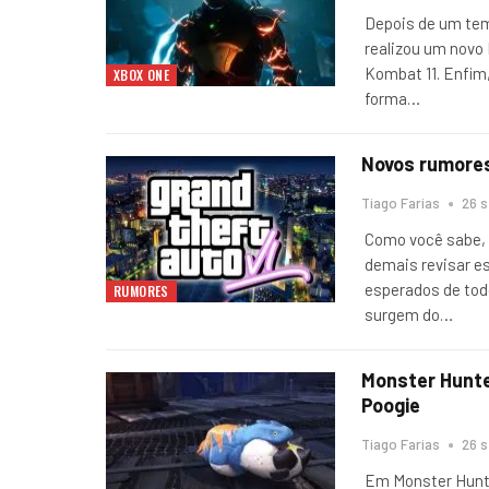
Depois de um tem
realizou um novo
Kombat 11. Enfim
XBOX ONE
forma
…
Novos rumores
Tiago Farias
26 s
Como você sabe, 
demais revisar e
esperados de tod
RUMORES
surgem do
…
Monster Hunte
Poogie
Tiago Farias
26 s
Em Monster Hunte