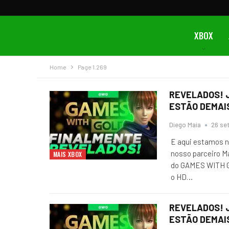
XBOX
Home
Page 1.269
REVELADOS! 
ESTÃO DEMAI
Diego Maia
26 set
E aqui estamos n
nosso parceiro M
MAIS XBOX
do GAMES WITH G
o HD
…
REVELADOS! 
ESTÃO DEMAI