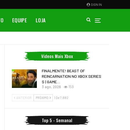
SIGN IN
TO
EQUIPE
LOJA
Videos Mais Xbox
FINALMENTE! BEAST OF
REINCARNATION NO XBOX SERIES
S | GAME…
3 ago, 2026
159
ANTERIOR
PRÓXIMO
1 De 7.882
Top 5 - Semanal