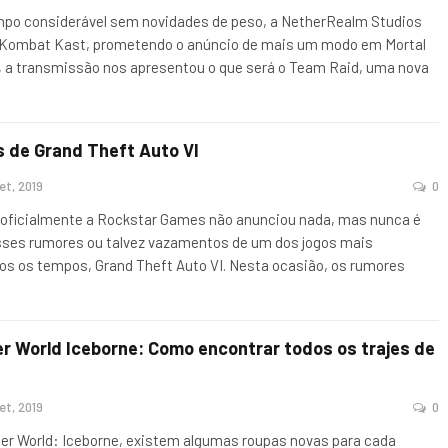
po considerável sem novidades de peso, a NetherRealm Studios
 Kombat Kast, prometendo o anúncio de mais um modo em Mortal
, a transmissão nos apresentou o que será o Team Raid, uma nova
 de Grand Theft Auto VI
et, 2019
0
oficialmente a Rockstar Games não anunciou nada, mas nunca é
sses rumores ou talvez vazamentos de um dos jogos mais
os os tempos, Grand Theft Auto VI. Nesta ocasião, os rumores
r World Iceborne: Como encontrar todos os trajes de
et, 2019
0
r World: Iceborne, existem algumas roupas novas para cada