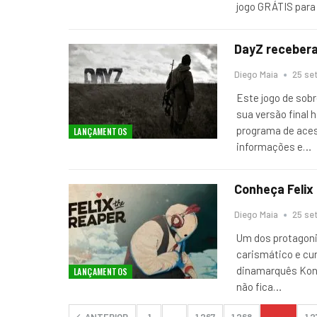
jogo GRÁTIS par
DayZ recebera
Diego Maia
25 set
Este jogo de sob
sua versão final
programa de aces
LANÇAMENTOS
informações e
…
Conheça Felix
Diego Maia
25 set
Um dos protagonis
carismático e cur
dinamarquês Kong
LANÇAMENTOS
não fica
…