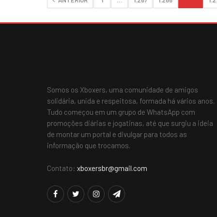
ANTERIOR
1
…
1.267
1.268
1.269
1.
Somos os Xboxers, uma comunidade de amigos
solidária, unida e respeitosa, formada há vários anos.
Tudo começou em um grupo de WhatsApp com
promoções diárias e jogatinas, até que surgiu a ideia
de montar um portal e divulgar para todos as
informação que trocamos.
Contato:
xboxersbr@gmail.com