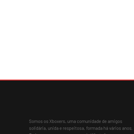
Somos os Xboxers, uma comunidade de amigos
solidária, unida e respeitosa, formada há vários anos.