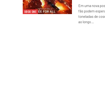
Em uma nova post
fãs podem espera
XBOX ONE
toneladas de cos
ao longo
…