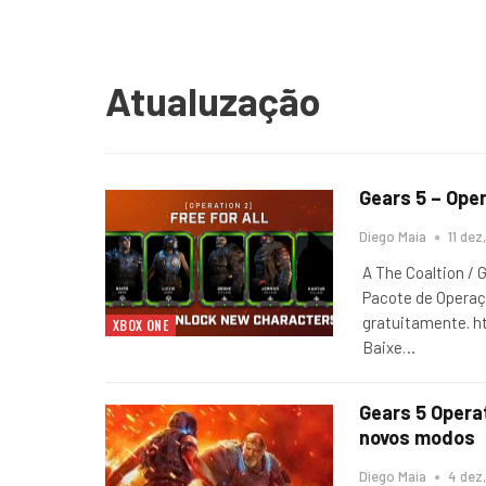
Atualuzação
Gears 5 – Oper
Diego Maia
11 dez
A The Coaltion / 
Pacote de Operaço
gratuitamente. 
XBOX ONE
Baixe
…
Gears 5 Operat
novos modos
Diego Maia
4 dez,