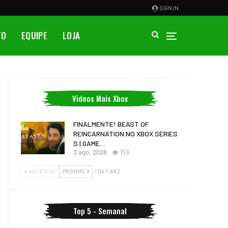
SIGN IN
TO
EQUIPE
LOJA
Videos Mais Xbox
FINALMENTE! BEAST OF
REINCARNATION NO XBOX SERIES
S | GAME…
3 ago, 2026
159
ANTERIOR
PRÓXIMO
1 De 7.882
Top 5 - Semanal