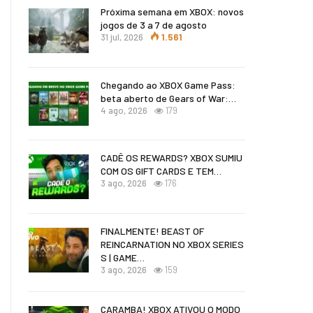
Próxima semana em XBOX: novos
jogos de 3 a 7 de agosto
31 jul, 2026
1.561
Chegando ao XBOX Game Pass:
beta aberto de Gears of War:…
4 ago, 2026
179
CADÊ OS REWARDS? XBOX SUMIU
COM OS GIFT CARDS E TEM…
3 ago, 2026
176
FINALMENTE! BEAST OF
REINCARNATION NO XBOX SERIES
S | GAME…
3 ago, 2026
159
CARAMBA! XBOX ATIVOU O MODO