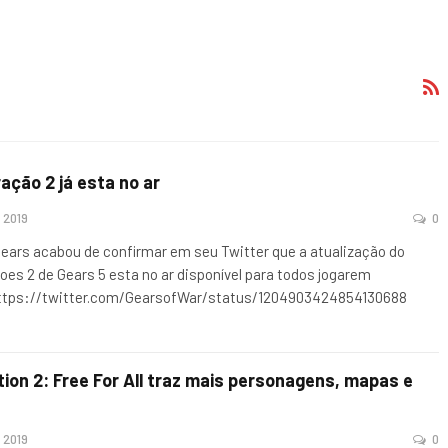
ação 2 já esta no ar
, 2019
0
Gears acabou de confirmar em seu Twitter que a atualização do
es 2 de Gears 5 esta no ar disponível para todos jogarem
https://twitter.com/GearsofWar/status/1204903424854130688
ion 2: Free For All traz mais personagens, mapas e
 2019
0