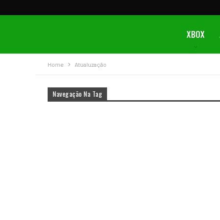
XBOX
Home
Atualuzação
Navegação Na Tag