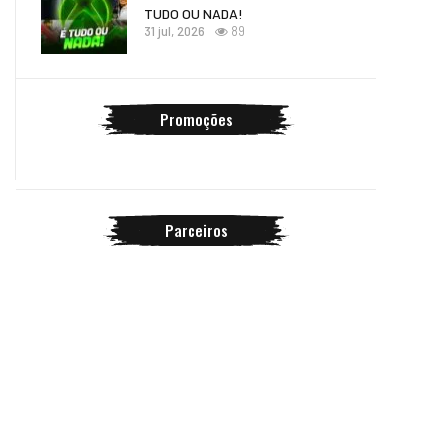
TUDO OU NADA!
31 jul, 2026
89
Promoções
Parceiros