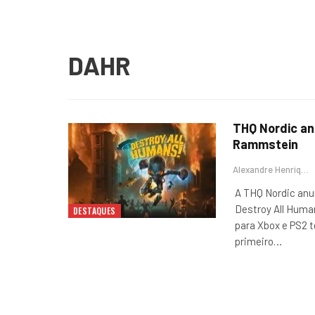
DAHR
THQ Nordic an
Rammstein
Alexandre Henrique
A THQ Nordic anu
Destroy All Huma
DESTAQUES
para Xbox e PS2 
primeiro
…