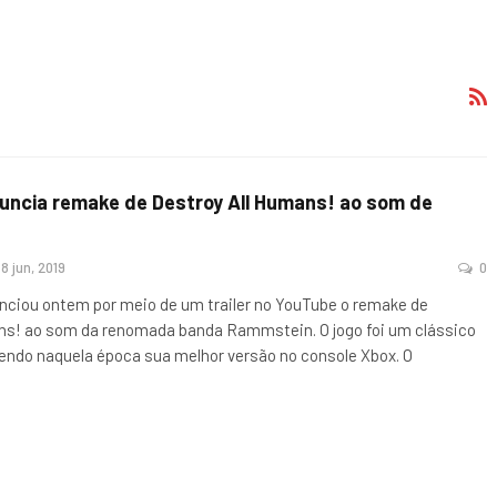
uncia remake de Destroy All Humans! ao som de
8 jun, 2019
0
nciou ontem por meio de um trailer no YouTube o remake de
ns! ao som da renomada banda Rammstein. O jogo foi um clássico
tendo naquela época sua melhor versão no console Xbox. O