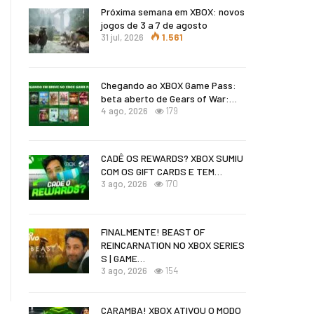
Próxima semana em XBOX: novos
jogos de 3 a 7 de agosto
31 jul, 2026
1.561
Chegando ao XBOX Game Pass:
beta aberto de Gears of War:…
4 ago, 2026
179
CADÊ OS REWARDS? XBOX SUMIU
COM OS GIFT CARDS E TEM…
3 ago, 2026
170
FINALMENTE! BEAST OF
REINCARNATION NO XBOX SERIES
S | GAME…
3 ago, 2026
154
CARAMBA! XBOX ATIVOU O MODO