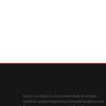
Somos os Xboxers, uma comunidade de amigos
solidária, unida e respeitosa, formada há vários anos.