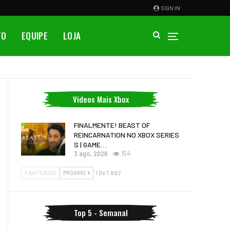
SIGN IN
TO
EQUIPE
LOJA
Videos Mais Xbox
FINALMENTE! BEAST OF
REINCARNATION NO XBOX SERIES
S | GAME…
3 ago, 2026
154
ANTERIOR
PRÓXIMO
1 De 7.882
Top 5 - Semanal