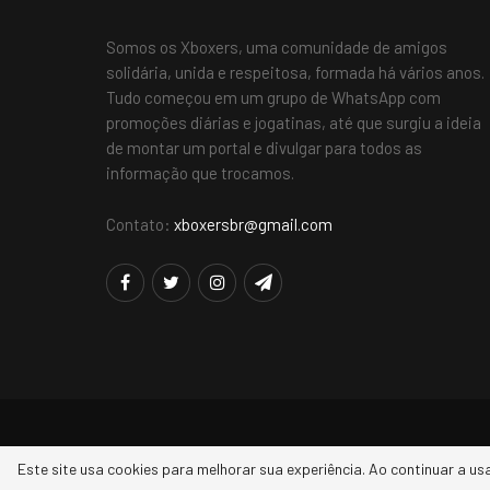
Somos os Xboxers, uma comunidade de amigos
solidária, unida e respeitosa, formada há vários anos.
Tudo começou em um grupo de WhatsApp com
promoções diárias e jogatinas, até que surgiu a ideia
de montar um portal e divulgar para todos as
informação que trocamos.
Contato:
xboxersbr@gmail.com
Este site usa cookies para melhorar sua experiência. Ao continuar a us