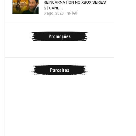
REINCARNATION NO XBOX SERIES
S | GAME…
3 ago, 2026
148
Promoções
Parceiros