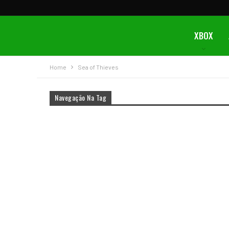
XBOX
Home
Sea of Thieves
Navegação Na Tag