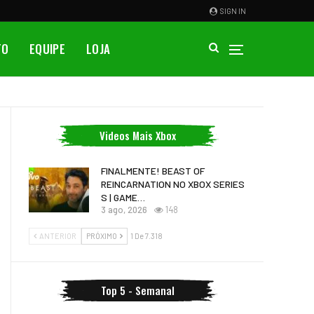
SIGN IN
TO
EQUIPE
LOJA
Videos Mais Xbox
FINALMENTE! BEAST OF
REINCARNATION NO XBOX SERIES
S | GAME…
3 ago, 2026
148
ANTERIOR
PRÓXIMO
1 De 7.318
Top 5 - Semanal