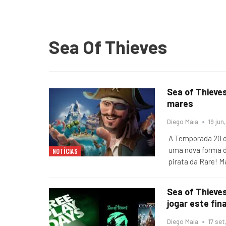
Sea Of Thieves
Sea of Thieve
mares
Diego Maia
19 jun
A Temporada 20 d
uma nova forma de
NOTÍCIAS
pirata da Rare! 
Sea of Thieve
jogar este fin
Diego Maia
17 set