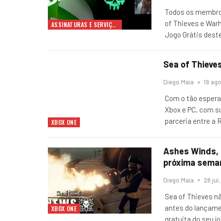
Todos os membros
of Thieves e War
ASSINATURAS E SERVIÇOS
Jogo Grátis dest
Sea of ​​Thie
Diego Maia
19 ago
Com o tão espera
Xbox e PC, com s
parceria entre a 
XBOX ONE
Ashes Winds, a
próxima sema
Diego Maia
28 jul
Sea of ​​Thieves n
antes do lançame
XBOX ONE
gratuita do seu 