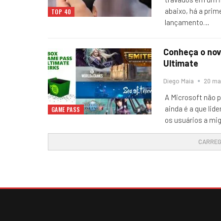
abaixo, há a prim
TOP 40
lançamento
…
Conheça o no
Ultimate
Diego Maia
20 ma
A Microsoft não 
ainda é a que lid
GAME PASS
os usuários a mi
CARREG