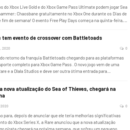
 do Xbox Live Gold e do Xbox Game Pass Ultimate podem jogar Sea
hammer: Chaosbane gratuitamente no Xbox One durante os Dias de
e fim de semana! O evento Free Play Days começa na quinta-feira,
…
ves tem evento de crossover com Battletoads
, 2020
0
do retorno da franquia Battletoads chegando para as plataformas
uporte completo para Xbox Game Pass . O novo jogo vem de uma
Rare e a Dlala Studios e deve ser outra ótima entrada para
…
 nova atualização do Sea of ​​Thieves, chegará na
na
, 2020
0
ão para, depois de anunciar que ele teria melhorias significativas
nto do Xbox Series X, a Rare anunciou que a nova atualização
jogo pirata chegará na próxima semana, que sofreu um pequeno
…