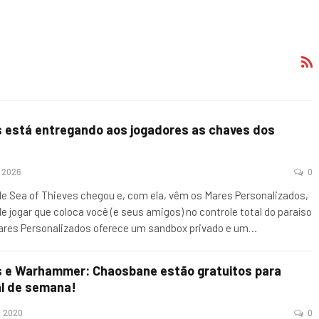
s está entregando aos jogadores as chaves dos
, 2026
0
e Sea of Thieves chegou e, com ela, vêm os Mares Personalizados,
 jogar que coloca você (e seus amigos) no controle total do paraíso
Mares Personalizados oferece um sandbox privado e um…
s e Warhammer: Chaosbane estão gratuitos para
al de semana!
, 2020
0