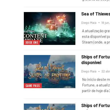
Sea of ​​Thiev
Diego Maia
18 jun
A atualização gra
esta disponivel 
Steam (onde, a p
XBOX ONE
Ships of Fortu
disponivel
Diego Maia
22 abr
No inicio deste m
Fortune, a atualiz
GAME PASS
partir de hoje dia
Ships of Fortu