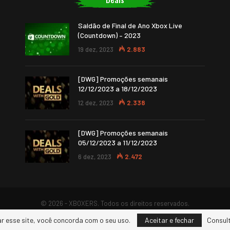
Saldão de Final de Ano Xbox Live
(Countdown) – 2023
19 dez, 2023
2.883
[DWG] Promoções semanais
12/12/2023 a 18/12/2023
12 dez, 2023
2.338
[DWG] Promoções semanais
05/12/2023 a 11/12/2023
6 dez, 2023
2.472
© 2026 - XBOXERS. Todos os direitos reservados.
ar esse site, você concorda com o seu uso.
Aceitar e fechar
Consult