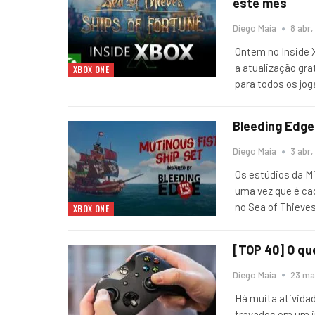
este mes
Diego Maia
8 abr,
Ontem no Inside X
a atualização grat
XBOX ONE
para todos os jo
Bleeding Edge 
Diego Maia
3 abr,
Os estúdios da M
uma vez que é ca
no Sea of ​​Thiev
XBOX ONE
[TOP 40] O qu
Diego Maia
23 ma
Há muita ativida
travados em um i