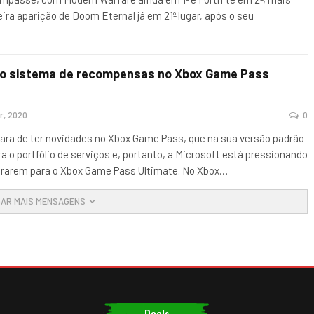
eira aparição de Doom Eternal já em 21º lugar, após o seu
vo sistema de recompensas no Xbox Game Pass
r, 2020
0
para de ter novidades no Xbox Game Pass, que na sua versão padrão
era o portfólio de serviços e, portanto, a Microsoft está pressionando
grarem para o Xbox Game Pass Ultimate. No Xbox
…
AR MAIS MENSAGENS
Deals