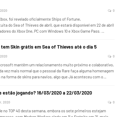
 2020
0
box, foi revelado oficialmente Ships of Fortune,
uita do Sea of ​​Thieves de abril, que estará disponível em 22 de abril
gadores do Xbox One, PC com Windows 10 e Xbox Game Pass.
…
tem Skin grátis em Sea of ​​Thieves até o dia 5
 2020
0
icrosoft mantêm um relacionamento muito próximo e colaborativo,
da vez mais normal que o pessoal da Rare faça alguma homenagem
es na forma de skins para navios, algo que Já aconteceu com o
…
e estão jogando? 16/03/2020 a 22/03/2020
r, 2020
0
de no TOP 40 desta semana, embora os sete primeiros estejam
mpasse, com Modern Warfare ainda em 1º e Fortnite em 2º, mais