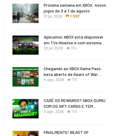
Próxima semana em XBOX: novos
jogos de 3 a 7 de agosto
31 jul, 2026
1.557
Aplicativo XBOX está disponível
em TVs Hisense e com sistema…
30 jul, 2026
194
Chegando ao XBOX Game Pass:
beta aberto de Gears of War:…
4 ago, 2026
176
CADÊ OS REWARDS? XBOX SUMIU
COM OS GIFT CARDS E TEM…
3 ago, 2026
156
FINALMENTE! BEAST OF