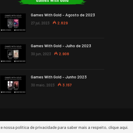
Games With Gold – Agosto de 2023
27 jul, 2023
2.829
Games With Gold – Julho de 2023
30 jun, 2023
2.908
Games With Gold – Junho 2023
30 maio, 2023
3.157
e nossa política de privacidade para saber mais a respeito, clique aqui.