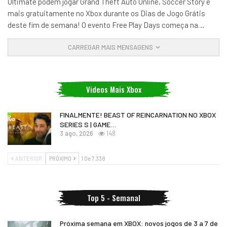
Ultimate podem jogar Grand Theft Auto Online, Soccer Story e
mais gratuitamente no Xbox durante os Dias de Jogo Grátis
deste fim de semana! O evento Free Play Days começa na
…
CARREGAR MAIS MENSAGENS
Videos Mais Xbox
FINALMENTE! BEAST OF REINCARNATION NO XBOX
SERIES S | GAME…
3 ago, 2026
148
ANTERIOR
PRÓXIMO
1 De 7.338
Top 5 - Semanal
Próxima semana em XBOX: novos jogos de 3 a 7 de