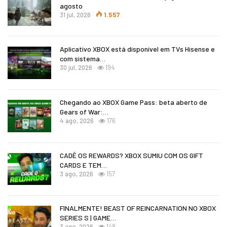
agosto
31 jul, 2026
1.557
Aplicativo XBOX está disponível em TVs Hisense e
com sistema…
30 jul, 2026
194
Chegando ao XBOX Game Pass: beta aberto de
Gears of War:…
4 ago, 2026
176
CADÊ OS REWARDS? XBOX SUMIU COM OS GIFT
CARDS E TEM…
3 ago, 2026
157
FINALMENTE! BEAST OF REINCARNATION NO XBOX
SERIES S | GAME…
3 ago, 2026
148