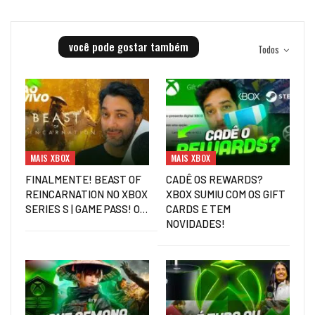
você pode gostar também
Todos
MAIS XBOX
MAIS XBOX
FINALMENTE! BEAST OF
CADÊ OS REWARDS?
REINCARNATION NO XBOX
XBOX SUMIU COM OS GIFT
SERIES S | GAME PASS! O…
CARDS E TEM
NOVIDADES!