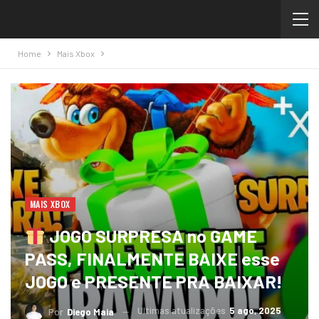
Home
Mais Xbox
MAIS XBOX
JOGO SURPRESA no GAME
PASS, FINALMENTE BAIXE esse
JOGO e PRESENTE PRA BAIXAR!
Ultimas atualizações
5 ago, 2025
Por
Diego Maia