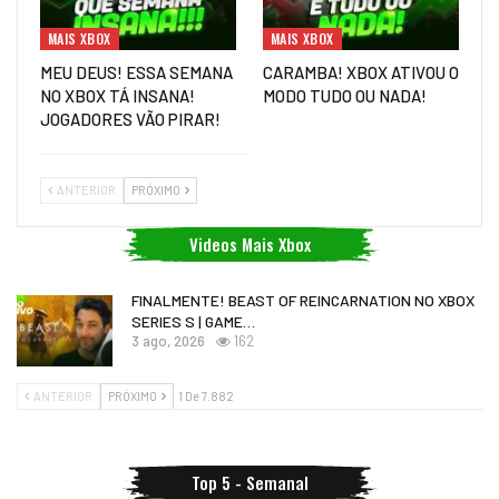
MAIS XBOX
MAIS XBOX
MEU DEUS! ESSA SEMANA
CARAMBA! XBOX ATIVOU O
NO XBOX TÁ INSANA!
MODO TUDO OU NADA!
JOGADORES VÃO PIRAR!
ANTERIOR
PRÓXIMO
Videos Mais Xbox
FINALMENTE! BEAST OF REINCARNATION NO XBOX
SERIES S | GAME…
3 ago, 2026
162
ANTERIOR
PRÓXIMO
1 De 7.882
Top 5 - Semanal