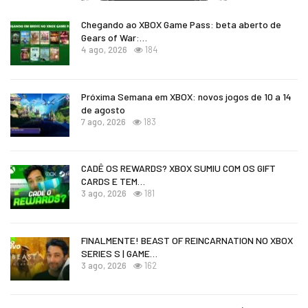
Chegando ao XBOX Game Pass: beta aberto de
Gears of War:…
4 ago, 2026
184
Próxima Semana em XBOX: novos jogos de 10 a 14
de agosto
7 ago, 2026
183
CADÊ OS REWARDS? XBOX SUMIU COM OS GIFT
CARDS E TEM…
3 ago, 2026
181
FINALMENTE! BEAST OF REINCARNATION NO XBOX
SERIES S | GAME…
3 ago, 2026
162