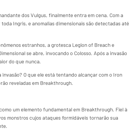
omandante dos Vulgus, finalmente entra em cena. Com a
r toda Ingris, e anomalias dimensionais são detectadas até
nômenos estranhos, a grotesca Legion of Breach e
imensional se abre, invocando o Colosso. Após a invasão
maior do que nunca.
a invasão? O que ele está tentando alcançar com o Iron
erão reveladas em Breakthrough.
 como um elemento fundamental em Breakthrough. Fiel à
vos monstros cujos ataques formidáveis tornarão sua
nte.