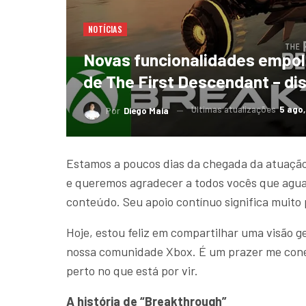
NOTÍCIAS
Novas funcionalidades empol
de The First Descendant – di
Ultimas atualizações
5 ago
Por
Diego Maia
Estamos a poucos dias da chegada da atuação
e queremos agradecer a todos vocês que agu
conteúdo. Seu apoio contínuo significa muito
Hoje, estou feliz em compartilhar uma visão 
nossa comunidade Xbox. É um prazer me cone
perto no que está por vir.
A história de “Breakthrough”