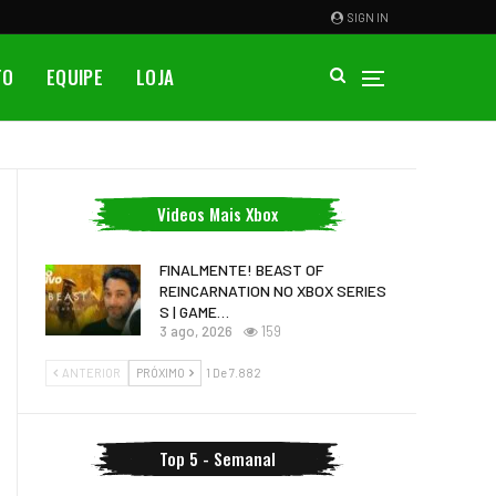
SIGN IN
TO
EQUIPE
LOJA
Videos Mais Xbox
FINALMENTE! BEAST OF
REINCARNATION NO XBOX SERIES
S | GAME…
3 ago, 2026
159
ANTERIOR
PRÓXIMO
1 De 7.882
Top 5 - Semanal