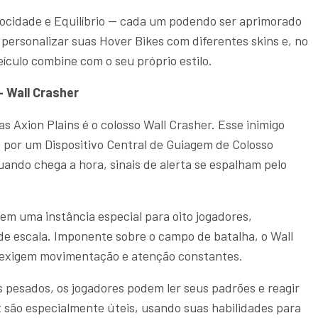
elocidade e Equilíbrio — cada um podendo ser aprimorado
rsonalizar suas Hover Bikes com diferentes skins e, no
eículo combine com o seu próprio estilo.
– Wall Crasher
s Axion Plains é o colosso Wall Crasher. Esse inimigo
s por um Dispositivo Central de Guiagem de Colosso
ando chega a hora, sinais de alerta se espalham pelo
m uma instância especial para oito jogadores,
e escala. Imponente sobre o campo de batalha, o Wall
e exigem movimentação e atenção constantes.
pesados, os jogadores podem ler seus padrões e reagir
 são especialmente úteis, usando suas habilidades para