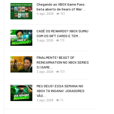
Chegando ao XBOX Game Pass:
beta aberto de Gears of War:…
4 ago, 2026
180
CADÊ OS REWARDS? XBOX SUMIU
COM OS GIFT CARDS E TEM…
3 ago, 2026
179
FINALMENTE! BEAST OF
REINCARNATION NO XBOX SERIES
S | GAME…
3 ago, 2026
159
MEU DEUS! ESSA SEMANA NO
XBOX TÁ INSANA! JOGADORES
VÃO…
3 ago, 2026
74