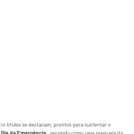
ro títulos se destacam, prontos para sustentar o
o Dia da Emergência
, servindo como uma prequela da