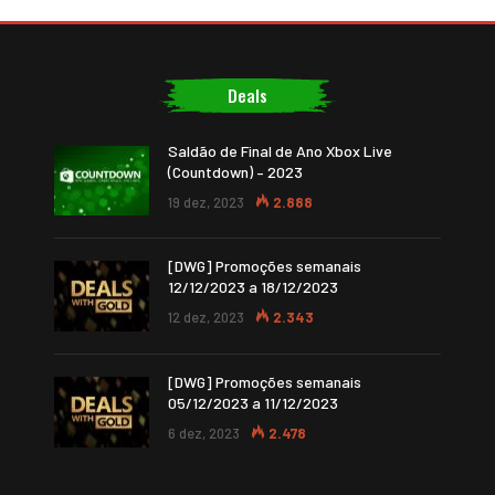
Deals
Saldão de Final de Ano Xbox Live
(Countdown) – 2023
19 dez, 2023
2.888
[DWG] Promoções semanais
12/12/2023 a 18/12/2023
12 dez, 2023
2.343
[DWG] Promoções semanais
05/12/2023 a 11/12/2023
6 dez, 2023
2.478