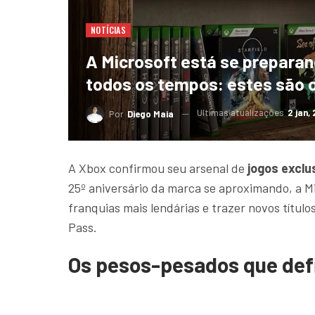
NOTÍCIAS
A Microsoft está se preparan
todos os tempos: estes são o
Ultimas atualizações
2 jan,
Por
Diego Maia
A Xbox confirmou seu arsenal de
jogos exclu
25º aniversário da marca se aproximando, a M
franquias mais lendárias e trazer novos títul
Pass.
Os pesos-pesados ​​que def