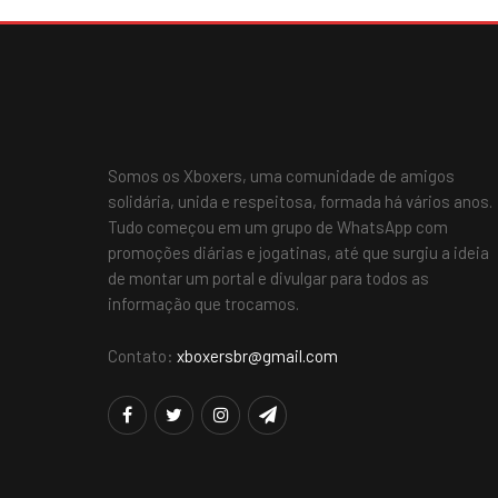
Somos os Xboxers, uma comunidade de amigos
solidária, unida e respeitosa, formada há vários anos.
Tudo começou em um grupo de WhatsApp com
promoções diárias e jogatinas, até que surgiu a ideia
de montar um portal e divulgar para todos as
informação que trocamos.
Contato:
xboxersbr@gmail.com