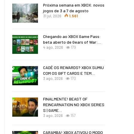
Próxima semana em XBOX: novos
jogos de 3 a 7 de agosto
31 jul, 2026
1.561
Chegando ao XBOX Game Pass:
beta aberto de Gears of War:…
4 ago, 2026
179
CADÊ OS REWARDS? XBOX SUMIU
COM OS GIFT CARDS E TEM…
3 ago, 2026
170
FINALMENTE! BEAST OF
REINCARNATION NO XBOX SERIES
S | GAME…
3 ago, 2026
157
CARAMBA! XBOX ATIVOU O MODO