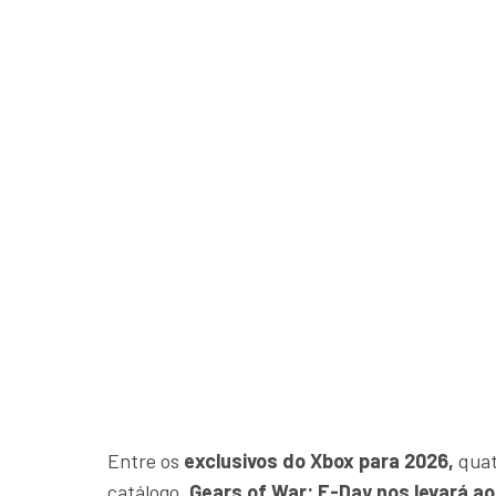
Entre os
exclusivos do Xbox para 2026,
quat
catálogo.
Gears of War: E-Day nos levará a