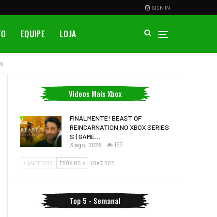
SIGN IN
TO
EQUIPE
LOJA
26
Videos Mais Xbox
FINALMENTE! BEAST OF
REINCARNATION NO XBOX SERIES
S | GAME…
3 ago, 2026
157
ANTERIOR
PRÓXIMO
1 De 7.882
Top 5 - Semanal