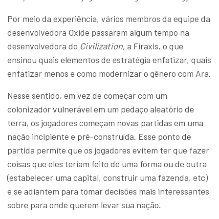
Por meio da experiência, vários membros da equipe da
desenvolvedora Oxide passaram algum tempo na
desenvolvedora do
Civilization
, a Firaxis, o que
ensinou quais elementos de estratégia enfatizar, quais
enfatizar menos e como modernizar o gênero com Ara.
Nesse sentido, em vez de começar com um
colonizador vulnerável em um pedaço aleatório de
terra, os jogadores começam novas partidas em uma
nação incipiente e pré-construída. Esse ponto de
partida permite que os jogadores evitem ter que fazer
coisas que eles teriam feito de uma forma ou de outra
(estabelecer uma capital, construir uma fazenda, etc)
e se adiantem para tomar decisões mais interessantes
sobre para onde querem levar sua nação.