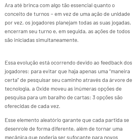
Ara até brinca com algo tão essencial quanto o
conceito de turnos – em vez de uma ação de unidade
por vez, os jogadores planejam todas as suas jogadas,
encerram seu turno e, em seguida, as ações de todos
são iniciadas simultaneamente.
Essa evolução está ocorrendo devido ao feedback dos
jogadores: para evitar que haja apenas uma “maneira
certa” de pesquisar seu caminho através da árvore de
tecnologia, a Oxide moveu as inúmeras opções de
pesquisa para um baralho de cartas; 3 opções são
oferecidas de cada vez.
Esse elemento aleatório garante que cada partida se
desenrole de forma diferente, além de tornar uma
mecânica que poderia ser sufocante para novos