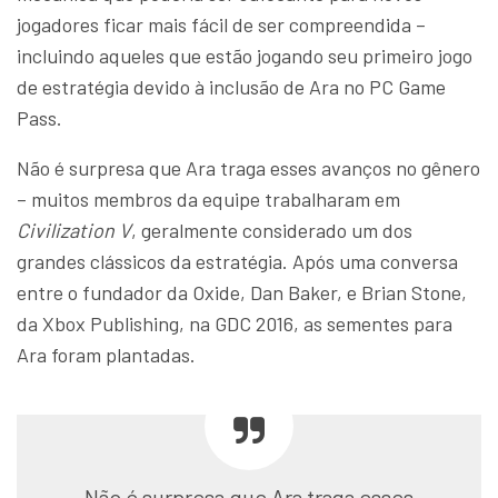
jogadores ficar mais fácil de ser compreendida –
incluindo aqueles que estão jogando seu primeiro jogo
de estratégia devido à inclusão de Ara no PC Game
Pass.
Não é surpresa que Ara traga esses avanços no gênero
– muitos membros da equipe trabalharam em
Civilization V
, geralmente considerado um dos
grandes clássicos da estratégia. Após uma conversa
entre o fundador da Oxide, Dan Baker, e Brian Stone,
da Xbox Publishing, na GDC 2016, as sementes para
Ara foram plantadas.
Não é surpresa que Ara traga esses