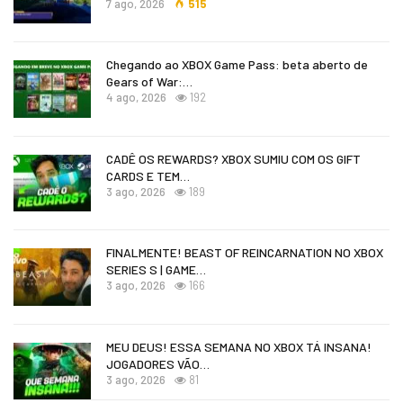
7 ago, 2026
515
Chegando ao XBOX Game Pass: beta aberto de
Gears of War:…
4 ago, 2026
192
CADÊ OS REWARDS? XBOX SUMIU COM OS GIFT
CARDS E TEM…
3 ago, 2026
189
FINALMENTE! BEAST OF REINCARNATION NO XBOX
SERIES S | GAME…
3 ago, 2026
166
MEU DEUS! ESSA SEMANA NO XBOX TÁ INSANA!
JOGADORES VÃO…
3 ago, 2026
81