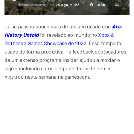
Ultimas atualizações
25 ago, 2023
1.439
0
Já se passou pouco mais de um ano desde que
Ara:
History Untold
foi revelado ao mundo no
Xbox &
Bethesda Games Showcase de 2022
. Esse tempo foi
usado de forma produtiva – o feedback dos jogadores
de um extenso programa Insider ajudou a moldar o
jogo – incluindo o que a equipe da Oxide Games
mostrou nesta semana na gamescom.