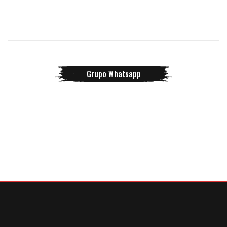
Grupo Whatsapp