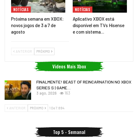
NOTÍCIAS
NOTÍCIAS
Próxima semana em XBOX:
Aplicativo XBOX está
novos jogos de 3 a 7 de
disponível em TVs Hisense
agosto
e com sistema…
ANTERIOR
PRÓXIMO
Videos Mais Xbox
FINALMENTE! BEAST OF REINCARNATION NO XBOX
SERIES S | GAME…
3 ago, 2026
163
ANTERIOR
PRÓXIMO
1 De 7.894
Top 5 - Semanal