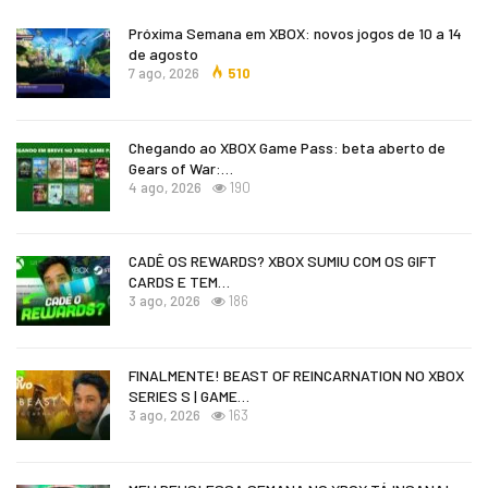
Próxima Semana em XBOX: novos jogos de 10 a 14
de agosto
7 ago, 2026
510
Chegando ao XBOX Game Pass: beta aberto de
Gears of War:…
4 ago, 2026
190
CADÊ OS REWARDS? XBOX SUMIU COM OS GIFT
CARDS E TEM…
3 ago, 2026
186
FINALMENTE! BEAST OF REINCARNATION NO XBOX
SERIES S | GAME…
3 ago, 2026
163