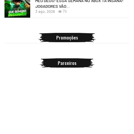
MEU DEUS! ESSA SEMANA NO XBOX TÁ INSANA!
JOGADORES VÃO…
3 ago, 2026
79
Promoções
Parceiros