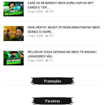
CADÊ OS REWARDS? XBOX SUMIU COM OS GIFT
CARDS E TEM…
3 ago, 2026
185
FINALMENTE! BEAST OF REINCARNATION NO XBOX
SERIES S | GAME…
3 ago, 2026
163
MEU DEUS! ESSA SEMANA NO XBOX TÁ INSANA!
JOGADORES VÃO…
3 ago, 2026
79
Promoções
Parceiros