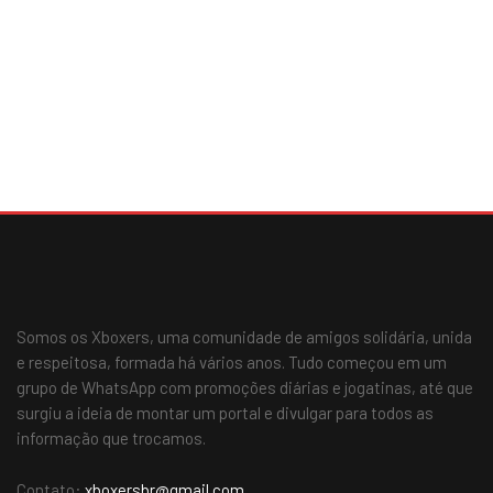
Somos os Xboxers, uma comunidade de amigos solidária, unida
e respeitosa, formada há vários anos. Tudo começou em um
grupo de WhatsApp com promoções diárias e jogatinas, até que
surgiu a ideia de montar um portal e divulgar para todos as
informação que trocamos.
Contato:
xboxersbr@gmail.com