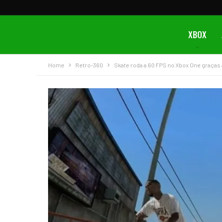
XBOX
Home
Retro-360
Skate roda a 60 FPS no Xbox One graças