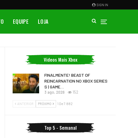
SIGN IN
TO
EQUIPE
LOJA
Videos Mais Xbox
FINALMENTE! BEAST OF
REINCARNATION NO XBOX SERIES
S | GAME…
3 ago, 2026
152
ANTERIOR
PRÓXIMO
1 De 7.882
Top 5 - Semanal