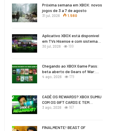
Próxima semana em XBOX: novos
jogos de 3 a 7 de agosto
31 jul, 2026
1.560
Aplicativo XBOX está disponível
em TVs Hisense e com sistema…
30 jul, 2026
199
Chegando ao XBOX Game Pass:
beta aberto de Gears of War:…
4 ago, 2026
179
CADÊ OS REWARDS? XBOX SUMIU
COM OS GIFT CARDS E TEM…
3 ago, 2026
167
FINALMENTE! BEAST OF