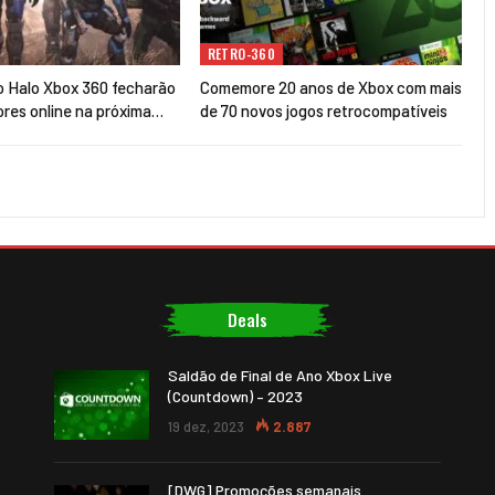
RETRO-360
do Halo Xbox 360 fecharão
Comemore 20 anos de Xbox com mais
ores online na próxima…
de 70 novos jogos retrocompatíveis
Deals
Saldão de Final de Ano Xbox Live
(Countdown) – 2023
19 dez, 2023
2.887
[DWG] Promoções semanais