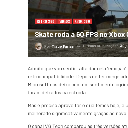
RETRO-360
VIDEOS
XBOX 360
Skate roda a 60 FPS no Xbox 
Ultimas atualizações
30 j
Por
Tiago Farias
Admito que vou sentir falta daquela “emoção”
retrocompatibilidade. Depois de ter congelado 
Microsoft nos deixa com um sentimento agrido
foram deixados na estrada.
Mas é preciso aproveitar o que temos hoje, e u
melhorado significativamente graças ao novo
O canal VG Tech comparou as três versões atua