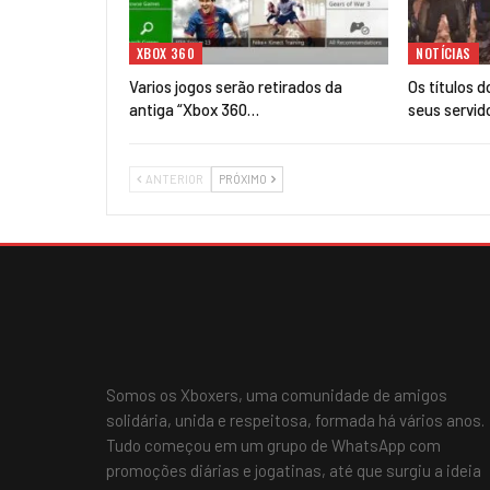
XBOX 360
NOTÍCIAS
Varios jogos serão retirados da
Os títulos 
antiga “Xbox 360…
seus servid
ANTERIOR
PRÓXIMO
Somos os Xboxers, uma comunidade de amigos
solidária, unida e respeitosa, formada há vários anos.
Tudo começou em um grupo de WhatsApp com
promoções diárias e jogatinas, até que surgiu a ideia