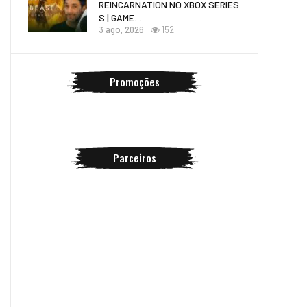
REINCARNATION NO XBOX SERIES
S | GAME…
3 ago, 2026
152
Promoções
Parceiros