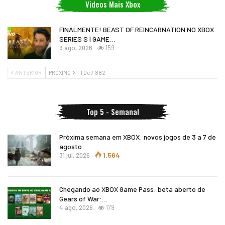
Videos Mais Xbox
FINALMENTE! BEAST OF REINCARNATION NO XBOX
SERIES S | GAME…
3 ago, 2026
159
ANTERIOR
PRÓXIMO
1 De 7.882
Top 5 - Semanal
Próxima semana em XBOX: novos jogos de 3 a 7 de
agosto
31 jul, 2026
1.564
Chegando ao XBOX Game Pass: beta aberto de
Gears of War:…
4 ago, 2026
179