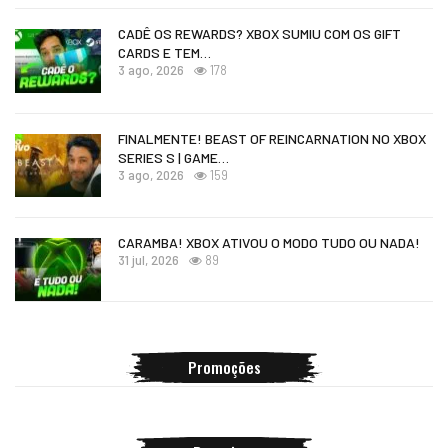
CADÊ OS REWARDS? XBOX SUMIU COM OS GIFT
CARDS E TEM…
3 ago, 2026
178
FINALMENTE! BEAST OF REINCARNATION NO XBOX
SERIES S | GAME…
3 ago, 2026
159
CARAMBA! XBOX ATIVOU O MODO TUDO OU NADA!
31 jul, 2026
89
Promoções