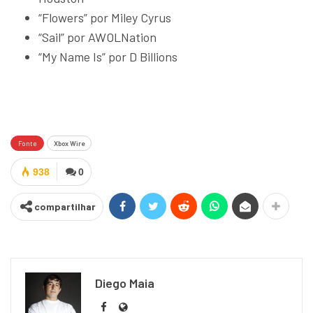
“Flowers” por Miley Cyrus
“Sail” por AWOLNation
“My Name Is” por D Billions
Fonte
Xbox Wire
938
0
compartilhar
Diego Maia