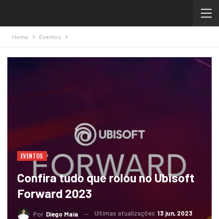
Home
Eventos
EVENTOS
Confira tudo que rolou no Ubisoft
Forward 2023
Ultimas atualizações
13 jun, 2023
Por
Diego Maia