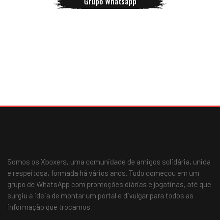
Grupo Whatsapp
Somos os Xboxers, uma comunidade de amigos solidária, unida
e respeitosa, formada há vários anos. Tudo começou em um
grupo de WhatsApp com promoções diárias e jogatinas, até que
surgiu a ideia de montar um portal e divulgar para todos as
informação que trocamos.