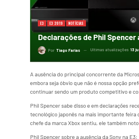
E3
E3 2019
NOTÍCIAS
Declarações de Phil Spencer 
Ultimas atualizações
13 j
Por
Tiago Farias
A ausência do principal concorrente da Micros
embora seja óbvio que não é nossa opção pref
continuar sendo um produto competitivo e c
Phil Spencer sabe disso e em declarações rec
tecnológico japonês na mais importante feira
chefe da marca Xbox sentiu, ele também notou
Phil Spencer sobre a ausência da Sony na E3: