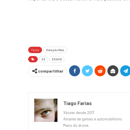
Fonte
Geração Xbox
E3
E32019
compartilhar
Tiago Farias
Xboxer desde 2017
Amante de games e automobilismo
Mano do drone,