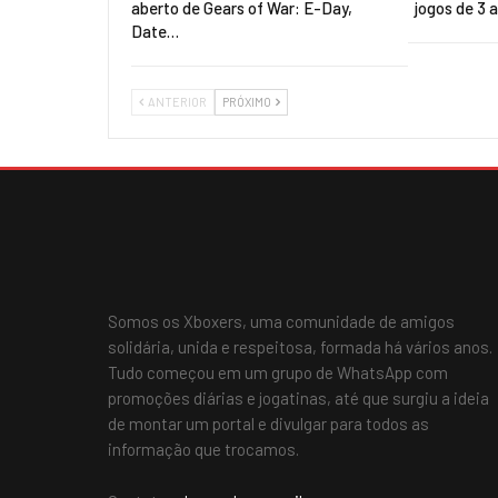
aberto de Gears of War: E-Day,
jogos de 3 
Date…
ANTERIOR
PRÓXIMO
Somos os Xboxers, uma comunidade de amigos
solidária, unida e respeitosa, formada há vários anos.
Tudo começou em um grupo de WhatsApp com
promoções diárias e jogatinas, até que surgiu a ideia
de montar um portal e divulgar para todos as
informação que trocamos.