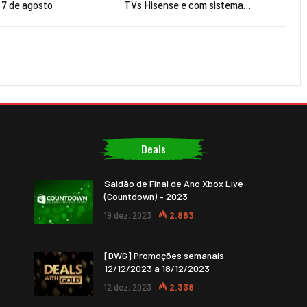
a 7 de agosto
TVs Hisense e com sistema…
Deals
Saldão de Final de Ano Xbox Live
(Countdown) – 2023
19 dez, 2023
2.883
[DWG] Promoções semanais
12/12/2023 a 18/12/2023
12 dez, 2023
2.338