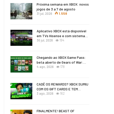
Próxima semana em XBOX: novos
jogos de 3 a 7 de agosto
31 jul, 2026
1.558
Aplicativo XBOX está disponível
em TVs Hisense e com sistema…
30 jul, 2026
194
Chegando ao XBOX Game Pass:
beta aberto de Gears of War:…
4 ago, 2026
178
CADÊ OS REWARDS? XBOX SUMIU
COM OS GIFT CARDS E TEM…
3 ago, 2026
162
FINALMENTE! BEAST OF