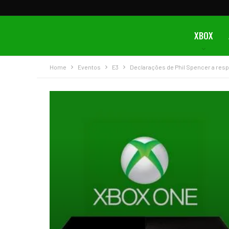
XBOX
Home
Eventos
E3
Declarações de Phil Spencer a resp