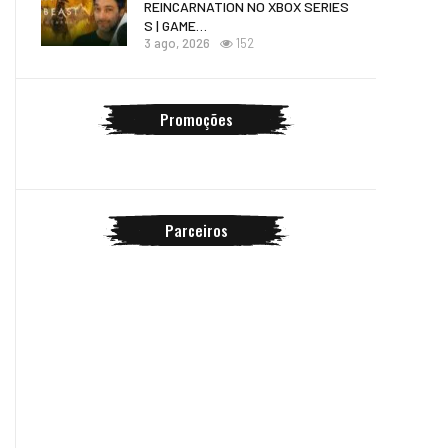
REINCARNATION NO XBOX SERIES
S | GAME…
3 ago, 2026
152
Promoções
Parceiros