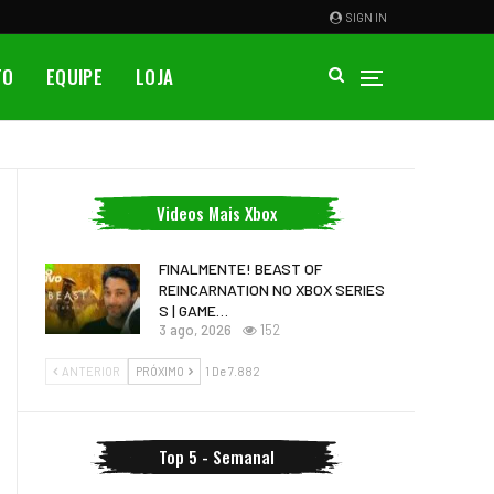
SIGN IN
TO
EQUIPE
LOJA
Videos Mais Xbox
FINALMENTE! BEAST OF
REINCARNATION NO XBOX SERIES
S | GAME…
3 ago, 2026
152
ANTERIOR
PRÓXIMO
1 De 7.882
Top 5 - Semanal