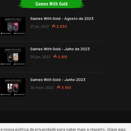
Games With Gold
Games With Gold – Agosto de 2023
27 jul, 2023
2.832
Games With Gold – Julho de 2023
30 jun, 2023
2.912
Games With Gold – Junho 2023
30 maio, 2023
3.159
e nossa política de privacidade para saber mais a respeito, clique aqui.