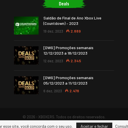
Deals
Saldão de Final de Ano Xbox Live
(Countdown) – 2023
19 dez, 2023
2.889
[DWG] Promoções semanais
12/12/2023 a 18/12/2023
12 dez, 2023
2.345
[DWG] Promoções semanais
05/12/2023 a 11/12/2023
6 dez, 2023
2.478
© 2026 - XBOXERS. Todos os direitos reservados.
ar esse site, você concorda com o seu uso.
Aceitar e fechar
Consult