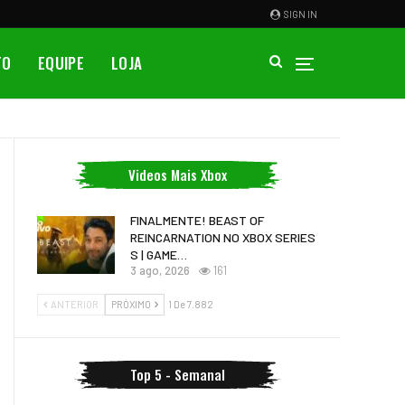
SIGN IN
TO
EQUIPE
LOJA
Videos Mais Xbox
FINALMENTE! BEAST OF
REINCARNATION NO XBOX SERIES
S | GAME…
3 ago, 2026
161
ANTERIOR
PRÓXIMO
1 De 7.882
Top 5 - Semanal