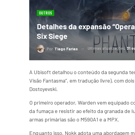
OUTROS
Detalhes da expansão “Opera
Six Siege
Ultimas atualizações
31 o
Por
Tiago Farias
A Ubisoft detalhou o conteúdo da segunda te
Visão Fantasma”, em tradução livre), com do
Dostoyevski.
O primeiro operador, Warden vem equipado co
da fumaça e resistir ao efeito da granada de 
armas primárias são o M590A1 e a MPX.
Enquanto isso, Nokk adota uma abordagem mais