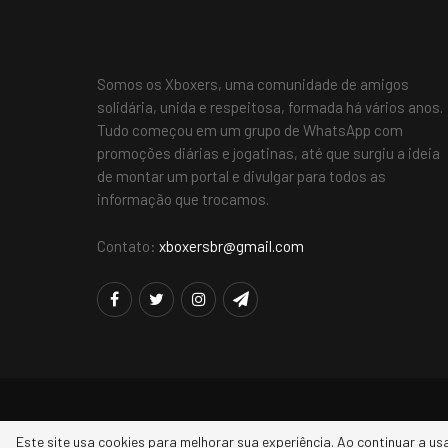
Somos os Xboxers, uma comunidade de amigos
solidária, unida e respeitosa, formada há vários anos.
Tudo começou em um grupo de WhatsApp com
promoções diárias e jogatinas, até que surgiu a ideia
de montar um portal e divulgar para todos as
informação que trocamos.
Contato:
xboxersbr@gmail.com
Este site usa cookies para melhorar sua experiência. Ao continuar a us