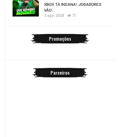
XBOX TÁ INSANA! JOGADORES
VÃO…
3 ago, 2026
75
Promoções
Parceiros