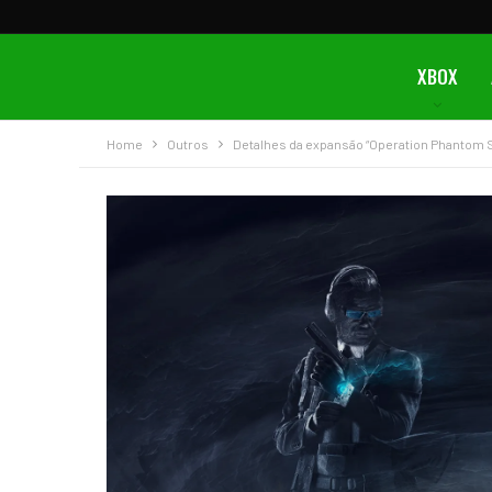
XBOX
Home
Outros
Detalhes da expansão “Operation Phantom S