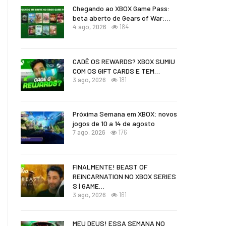
Chegando ao XBOX Game Pass:
beta aberto de Gears of War:…
4 ago, 2026
184
CADÊ OS REWARDS? XBOX SUMIU
COM OS GIFT CARDS E TEM…
3 ago, 2026
181
Próxima Semana em XBOX: novos
jogos de 10 a 14 de agosto
7 ago, 2026
176
FINALMENTE! BEAST OF
REINCARNATION NO XBOX SERIES
S | GAME…
3 ago, 2026
161
MEU DEUS! ESSA SEMANA NO