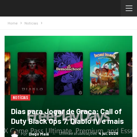
Home
Notícias
NOTÍCIAS
Dias para Jogar de Graça: Call of
Duty Black Ops 7, Diablo IV e mais
Ultimas atualizações
4 jul, 2026
Por
Diego Maia