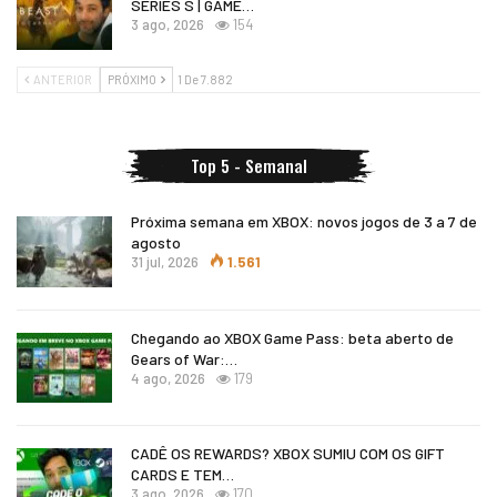
SERIES S | GAME…
3 ago, 2026
154
ANTERIOR
PRÓXIMO
1 De 7.882
Top 5 - Semanal
Próxima semana em XBOX: novos jogos de 3 a 7 de
agosto
31 jul, 2026
1.561
Chegando ao XBOX Game Pass: beta aberto de
Gears of War:…
4 ago, 2026
179
CADÊ OS REWARDS? XBOX SUMIU COM OS GIFT
CARDS E TEM…
3 ago, 2026
170