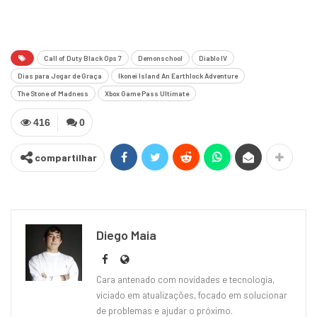
Call of Duty Black Ops 7
Demonschool
Diablo IV
Dias para Jogar de Graça
Ikonei Island An Earthlock Adventure
The Stone of Madness
Xbox Game Pass Ultimate
416
0
compartilhar
Diego Maia
Cara antenado com novidades e tecnologia,
viciado em atualizações, focado em solucionar
de problemas e ajudar o próximo.