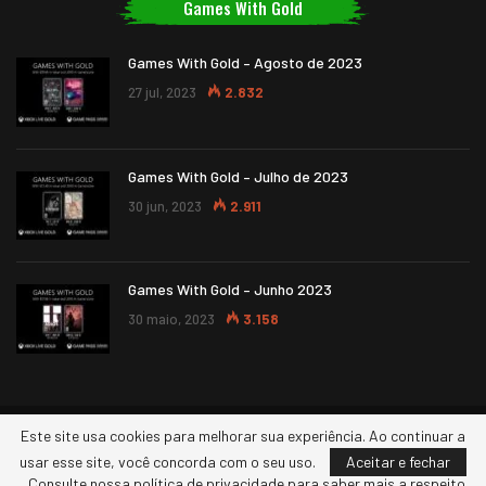
Games With Gold
Games With Gold – Agosto de 2023
27 jul, 2023
2.832
Games With Gold – Julho de 2023
30 jun, 2023
2.911
Games With Gold – Junho 2023
30 maio, 2023
3.158
Este site usa cookies para melhorar sua experiência. Ao continuar a
© 2026 - XBOXERS. Todos os direitos reservados.
usar esse site, você concorda com o seu uso.
Aceitar e fechar
Consulte nossa política de privacidade para saber mais a respeito,