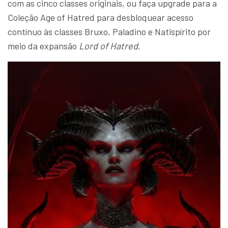
com as cinco classes originais, ou faça upgrade para a
Coleção Age of Hatred para desbloquear acesso
contínuo às classes Bruxo, Paladino e Natispírito por
meio da expansão
Lord of Hatred
.