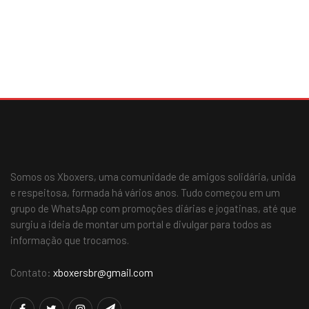
Somos os Xboxers, uma comunidade de amigos solidária, unida
e respeitosa, formada há vários anos. Tudo começou em um
grupo de WhatsApp com promoções diárias e jogatinas, até que
surgiu a ideia de montar um portal e divulgar para todos as
informação que trocamos.
Contato:
xboxersbr@gmail.com