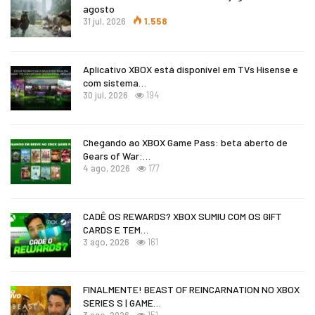
agosto
31 jul, 2026
1.558
Aplicativo XBOX está disponível em TVs Hisense e
com sistema…
30 jul, 2026
194
Chegando ao XBOX Game Pass: beta aberto de
Gears of War:…
4 ago, 2026
177
CADÊ OS REWARDS? XBOX SUMIU COM OS GIFT
CARDS E TEM…
3 ago, 2026
161
FINALMENTE! BEAST OF REINCARNATION NO XBOX
SERIES S | GAME…