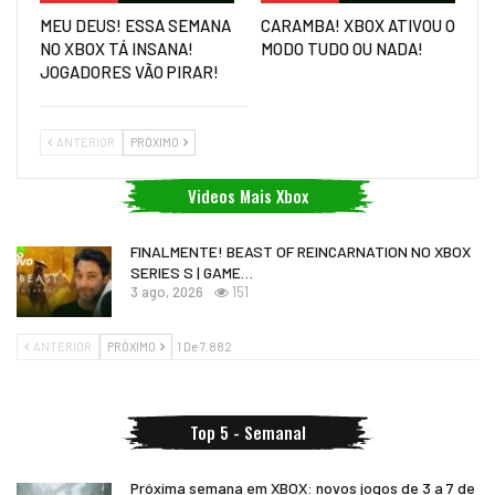
MEU DEUS! ESSA SEMANA
CARAMBA! XBOX ATIVOU O
NO XBOX TÁ INSANA!
MODO TUDO OU NADA!
JOGADORES VÃO PIRAR!
ANTERIOR
PRÓXIMO
Videos Mais Xbox
FINALMENTE! BEAST OF REINCARNATION NO XBOX
SERIES S | GAME…
3 ago, 2026
151
ANTERIOR
PRÓXIMO
1 De 7.882
Top 5 - Semanal
Próxima semana em XBOX: novos jogos de 3 a 7 de