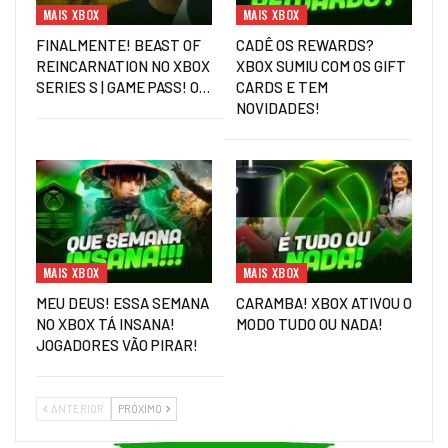
MAIS XBOX
MAIS XBOX
FINALMENTE! BEAST OF
CADÊ OS REWARDS?
REINCARNATION NO XBOX
XBOX SUMIU COM OS GIFT
SERIES S | GAME PASS! O…
CARDS E TEM
NOVIDADES!
MAIS XBOX
MAIS XBOX
MEU DEUS! ESSA SEMANA
CARAMBA! XBOX ATIVOU O
NO XBOX TÁ INSANA!
MODO TUDO OU NADA!
JOGADORES VÃO PIRAR!
ANTERIOR
PRÓXIMO