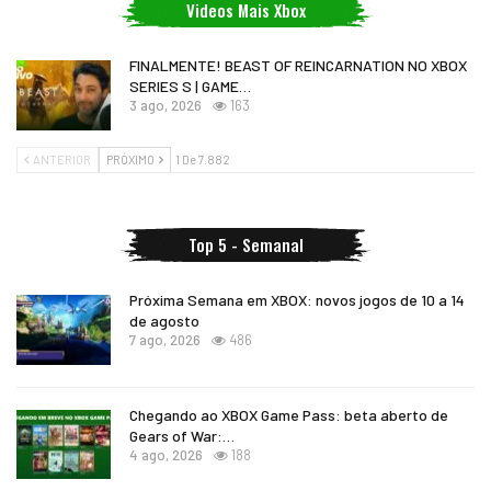
Videos Mais Xbox
FINALMENTE! BEAST OF REINCARNATION NO XBOX
SERIES S | GAME…
3 ago, 2026
163
ANTERIOR
PRÓXIMO
1 De 7.882
Top 5 - Semanal
Próxima Semana em XBOX: novos jogos de 10 a 14
de agosto
7 ago, 2026
486
Chegando ao XBOX Game Pass: beta aberto de
Gears of War:…
4 ago, 2026
188