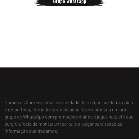
Grupo Whatsapp
Somos os Xboxers, uma comunidade de amigos solidária, unida
e respeitosa, formada há vários anos. Tudo começou em um
grupo de WhatsApp com promoções diárias e jogatinas, até que
surgiu a ideia de montar um portal e divulgar para todos as
informação que trocamos.