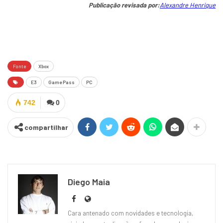
Publicação revisada por:
Alexandre Henrique
Fonte
Xbox
E3
Game Pass
PC
742
0
compartilhar
Diego Maia
Cara antenado com novidades e tecnologia,