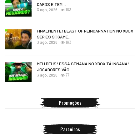
CARDS E TEM…
3 ago, 2026
183
FINALMENTE! BEAST OF REINCARNATION NO XBOX
SERIES S | GAME…
3 ago, 2026
163
MEU DEUS! ESSA SEMANA NO XBOX TÁ INSANA!
JOGADORES VÃO…
3 ago, 2026
77
Promoções
Parceiros