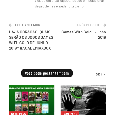
viciado em atualizações, focado em solucionar
de problemas e ajudar o próximo.
POST ANTERIOR
PRÓXIMO POST
HAJA CORAÇÃO! QUAIS
Games With Gold – Junho
SERÃO OS JOGOS GAMES
2019
WITH GOLD DE JUNHO
2019? #ACADEMIAXBOX
você pode gostar também
Todos
GAME PASS
GAME PASS