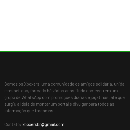
Somos os Xboxers, uma comunidade de amigos solidária, unida
e respeitosa, formada há vários anos. Tudo começou em um
grupo de WhatsApp com promoções diárias e jogatinas, até que
surgiu a ideia de montar um portal e divulgar para todos as
informação que trocamos.
Contato:
xboxersbr@gmail.com