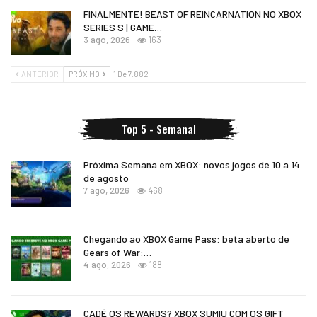
FINALMENTE! BEAST OF REINCARNATION NO XBOX
SERIES S | GAME…
3 ago, 2026
163
ANTERIOR
PRÓXIMO
1 De 7.882
Top 5 - Semanal
Próxima Semana em XBOX: novos jogos de 10 a 14
de agosto
7 ago, 2026
468
Chegando ao XBOX Game Pass: beta aberto de
Gears of War:…
4 ago, 2026
188
CADÊ OS REWARDS? XBOX SUMIU COM OS GIFT