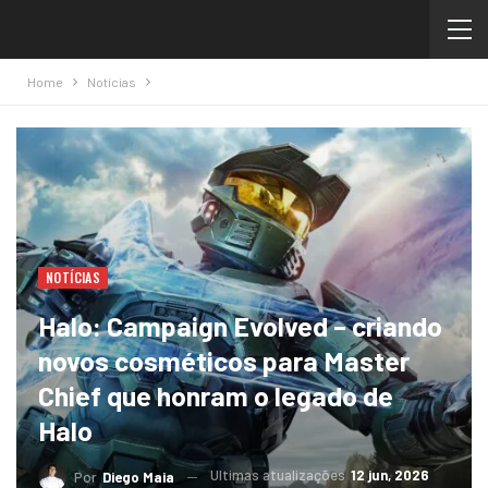
Home
Notícias
NOTÍCIAS
Halo: Campaign Evolved – criando
novos cosméticos para Master
Chief que honram o legado de
Halo
Ultimas atualizações
12 jun, 2026
Por
Diego Maia