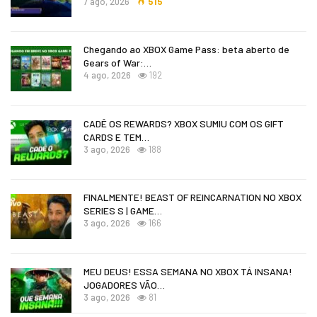
7 ago, 2026
515
Chegando ao XBOX Game Pass: beta aberto de
Gears of War:…
4 ago, 2026
192
CADÊ OS REWARDS? XBOX SUMIU COM OS GIFT
CARDS E TEM…
3 ago, 2026
188
FINALMENTE! BEAST OF REINCARNATION NO XBOX
SERIES S | GAME…
3 ago, 2026
166
MEU DEUS! ESSA SEMANA NO XBOX TÁ INSANA!
JOGADORES VÃO…
3 ago, 2026
81