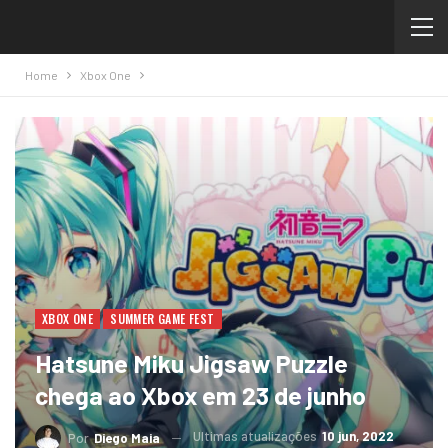
Home
Xbox One
XBOX ONE
SUMMER GAME FEST
Hatsune Miku Jigsaw Puzzle
chega ao Xbox em 23 de junho
Ultimas atualizações
10 jun, 2022
Por
Diego Maia