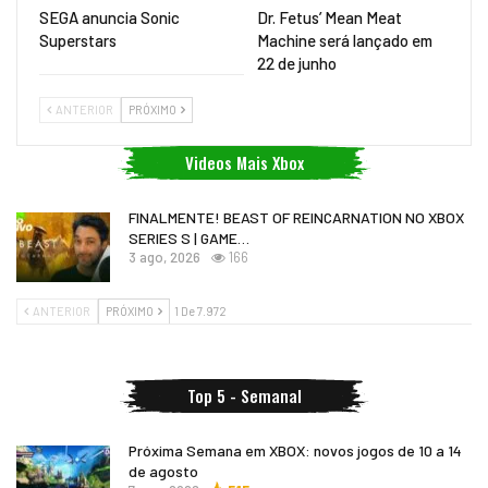
SEGA anuncia Sonic
Dr. Fetus’ Mean Meat
Superstars
Machine será lançado em
22 de junho
ANTERIOR
PRÓXIMO
Videos Mais Xbox
FINALMENTE! BEAST OF REINCARNATION NO XBOX
SERIES S | GAME…
3 ago, 2026
166
ANTERIOR
PRÓXIMO
1 De 7.972
Top 5 - Semanal
Próxima Semana em XBOX: novos jogos de 10 a 14
de agosto