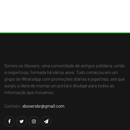
Somos os Xboxers, uma comunidade de amigos solidária, unida
e respeitosa, formada há vários anos. Tudo começou em um
grupo de WhatsApp com promoções diárias e jogatinas, até que
surgiu a ideia de montar um portal e divulgar para todos as
informação que trocamos.
Contato:
xboxersbr@gmail.com