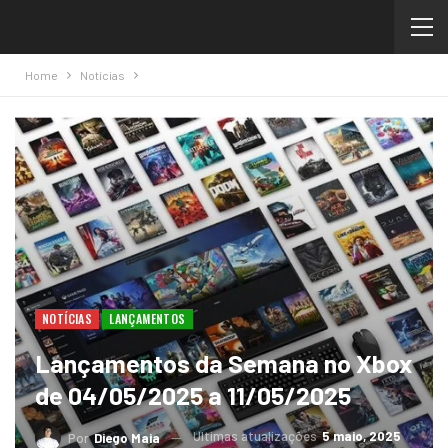
Home
Notícias
NOTÍCIAS
LANÇAMENTOS
Lançamentos da Semana no Xbox
de 04/05/2025 a 11/05/2025
Ultimas atualizações
5 maio, 2025
Por
Diego Maia