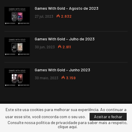
Games With Gold – Agosto de 2023
27 jul, 2023
2.832
Games With Gold – Julho de 2023
30 jun, 2023
2.911
Games With Gold – Junho 2023
30 maio, 2023
3.159
Este site usa cookies para melhorar sua experiência. Ao continuar a
© 2026 - XBOXERS. Todos os direitos reservados.
usar esse site, você concorda com o seu uso.
Aceitar e fechar
Consulte nossa política de privacidade para saber mais a respeito,
clique aqui.