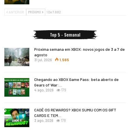
ANTERIOR
PRÓXIMO
1 De 7.882
Top 5 - Semanal
Próxima semana em XBOX: novos jogos de 3 a 7 de
agosto
31 jul, 2026
1.565
Chegando ao XBOX Game Pass: beta aberto de
Gears of War:…
4 ago, 2026
179
CADÊ OS REWARDS? XBOX SUMIU COM OS GIFT
CARDS E TEM…
3 ago, 2026
178