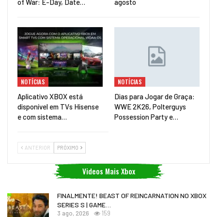
of War: E-Day, Date…
agosto
NOTÍCIAS
NOTÍCIAS
Aplicativo XBOX está
Dias para Jogar de Graça:
disponível em TVs Hisense
WWE 2K26, Polterguys
e com sistema…
Possession Party e…
ANTERIOR
PRÓXIMO
Videos Mais Xbox
FINALMENTE! BEAST OF REINCARNATION NO XBOX
SERIES S | GAME…
3 ago, 2026
159