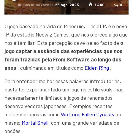
Ultimas atualizações
26 ago, 2023
1.480
0
O jogo baseado na vida de Pinóquio, Lies of P, é o novo
IP do estúdio Neowiz Games, que nos oferece algo que
nos é familiar. Esta percepção deve-se ao facto de
o
jogo captar a essência das experiências que nos
foram trazidas pela From Software ao longo dos
anos
, culminando em títulos como
Elden Ring
.
Para entender melhor essas palavras introdutórias,
basta ter experimentado um jogo no estilo souls, não
necessariamente limitado a jogos de renomados
desenvolvedores japoneses. Exemplos recentes
incluem propostas como
Wo Long Fallen Dynasty
ou
mesmo
Mortal Shell,
com uma grande variedade de
opções.