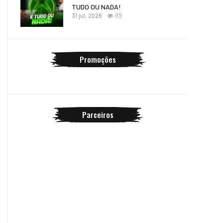
TUDO OU NADA!
31 jul, 2026
89
Promoções
Parceiros