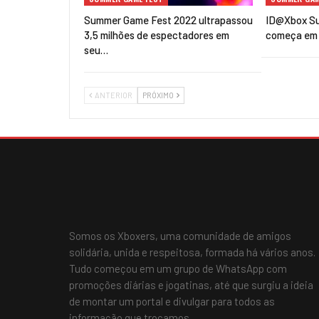
Summer Game Fest 2022 ultrapassou
ID@Xbox S
3,5 milhões de espectadores em
começa em 
seu…
ANTERIOR
PRÓXIMO
Somos os Xboxers, uma comunidade de amigos
solidária, unida e respeitosa, formada há vários anos.
Tudo começou em um grupo de WhatsApp com
promoções diárias e jogatinas, até que surgiu a ideia
de montar um portal e divulgar para todos as
informação que trocamos.