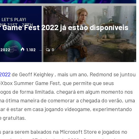
Game Fest 2022 já estão disponíveis
, 2022
1.102
0
2022
de Geoff Keighley , mais um ano, Redmond se juntou
@Xbox Summer Game Fest, que permite que seus
jogos de forma limitada. chegará em algum momento nos
 uma ótima maneira de comemorar a chegada do verão, uma
gar é estar em casa jogando videogame, experimentando
 gratuitas.
 para serem baixados na Microsoft Store e jogados no