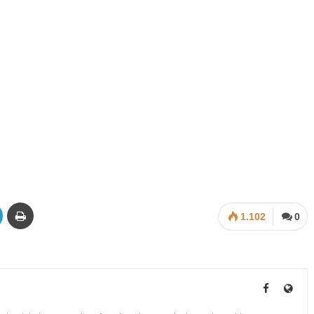
1.102
0