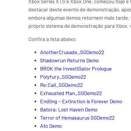
Xbox Series X | S e Xbox One, começou hoje e 
destacar deste evento de demonstração, apó
embora algumas demos retornem mais tarde, v
próprio sistema de demonstração para Xbox, v
Confira a lista abaixo:
AnotherCrusade_SGDemo22
Shadowrun Returns Demo
BROK the InvestiGator Prologue
Polyfury_SGDemo22
Re:Call_SGDemo22
Exhausted Man_SGDemo22
Endling – Extinction is Forever Demo
Batora: Lost Haven Demo
Terror of Hemasaurus SGDemo22
Ato Demo