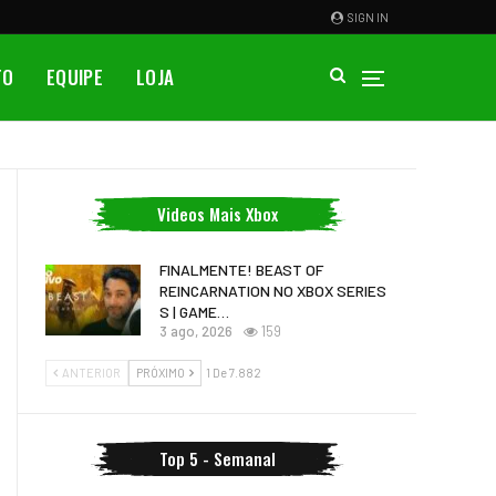
SIGN IN
TO
EQUIPE
LOJA
Videos Mais Xbox
FINALMENTE! BEAST OF
REINCARNATION NO XBOX SERIES
S | GAME…
3 ago, 2026
159
ANTERIOR
PRÓXIMO
1 De 7.882
Top 5 - Semanal