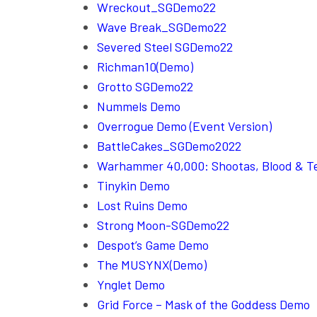
Wreckout_SGDemo22
Wave Break_SGDemo22
Severed Steel SGDemo22
Richman10(Demo)
Grotto SGDemo22
Nummels Demo
Overrogue Demo (Event Version)
BattleCakes_SGDemo2022
Warhammer 40,000: Shootas, Blood & T
Tinykin Demo
Lost Ruins Demo
Strong Moon-SGDemo22
Despot’s Game Demo
The MUSYNX(Demo)
Ynglet Demo
Grid Force – Mask of the Goddess Demo