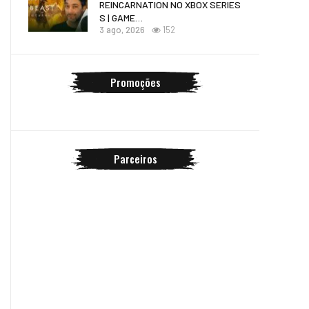
REINCARNATION NO XBOX SERIES
S | GAME…
3 ago, 2026
152
Promoções
Parceiros