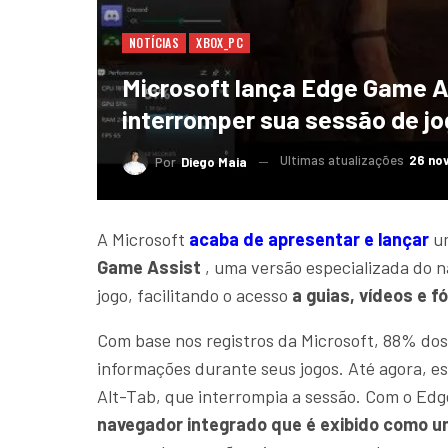
NOTÍCIAS
XBOX_PC
Microsoft lança Edge Game As
interromper sua sessão de j
Ultimas atualizações
26 no
Por
Diego Maia
A Microsoft
acaba de apresentar e lançar
um
Game Assist
, uma versão especializada do 
jogo, facilitando o acesso
a guias, vídeos e f
Com base nos registros da Microsoft, 88% do
informações durante seus jogos. Até agora, es
Alt-Tab, que interrompia a sessão. Com o Ed
navegador integrado que é exibido como 