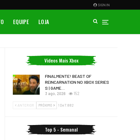
SIGN IN
TO
EQUIPE
LOJA
Videos Mais Xbox
FINALMENTE! BEAST OF
REINCARNATION NO XBOX SERIES
S | GAME…
3 ago, 2026
152
ANTERIOR
PRÓXIMO
1 De 7.882
Top 5 - Semanal