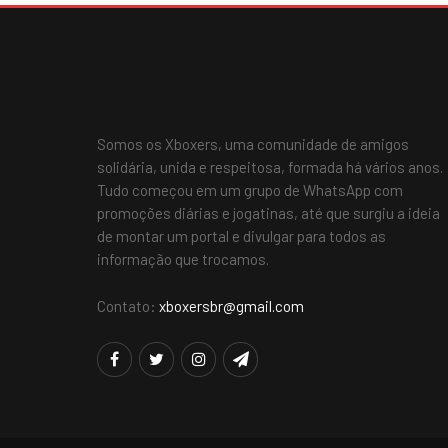
Somos os Xboxers, uma comunidade de amigos
solidária, unida e respeitosa, formada há vários anos.
Tudo começou em um grupo de WhatsApp com
promoções diárias e jogatinas, até que surgiu a ideia
de montar um portal e divulgar para todos as
informação que trocamos.
Contato:
xboxersbr@gmail.com