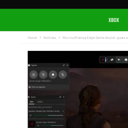
XBOX
Home
Notícias
Microsoft lança Edge Game Assist: guias e