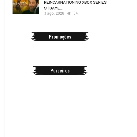
REINCARNATION NO XBOX SERIES
S | GAME…
3 ago, 2026
154
Promoções
Parceiros