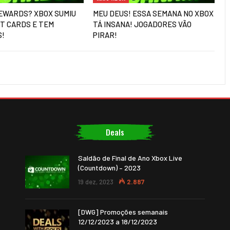
EWARDS? XBOX SUMIU
MEU DEUS! ESSA SEMANA NO XBOX
FT CARDS E TEM
TÁ INSANA! JOGADORES VÃO
S!
PIRAR!
Deals
Saldão de Final de Ano Xbox Live
(Countdown) – 2023
19 dez, 2023
2.887
[DWG] Promoções semanais
12/12/2023 a 18/12/2023