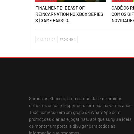
FINALMENTE! BEAST OF
CADÊ OS R
REINCARNATION NO XBOX SERIES
COM OS GI
S | GAME PASS! O…
NOVIDADE
ANTERIOR
PRÓXIMO
Somos os Xboxers, uma comunidade de amigos
solidária, unida e respeitosa, formada há vários anos.
Tudo começou em um grupo de WhatsApp com
promoções diárias e jogatinas, até que surgiu a ideia
de montar um portal e divulgar para todos as
informação que trocamos.