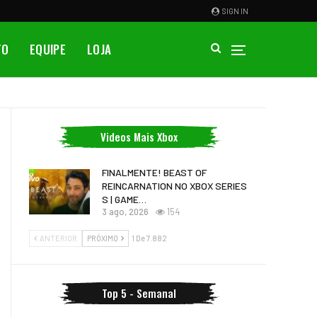
SIGN IN
TO
EQUIPE
LOJA
Videos Mais Xbox
FINALMENTE! BEAST OF
REINCARNATION NO XBOX SERIES
S | GAME…
3 ago, 2026
154
ANTERIOR
PRÓXIMO
1 De 7.882
Top 5 - Semanal