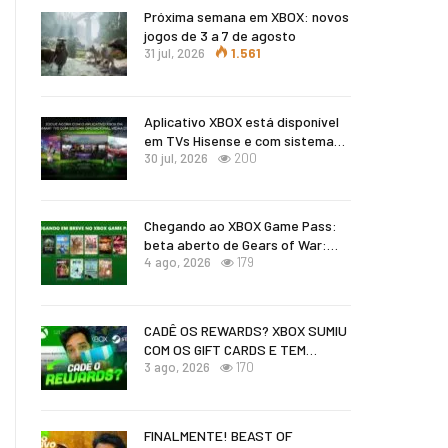
Próxima semana em XBOX: novos
jogos de 3 a 7 de agosto
31 jul, 2026
1.561
Aplicativo XBOX está disponível
em TVs Hisense e com sistema…
30 jul, 2026
200
Chegando ao XBOX Game Pass:
beta aberto de Gears of War:…
4 ago, 2026
179
CADÊ OS REWARDS? XBOX SUMIU
COM OS GIFT CARDS E TEM…
3 ago, 2026
170
FINALMENTE! BEAST OF