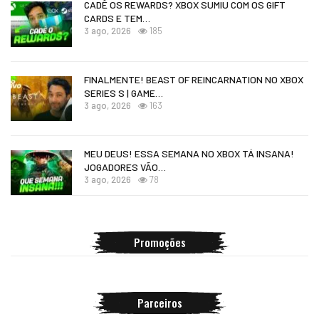
CADÊ OS REWARDS? XBOX SUMIU COM OS GIFT
CARDS E TEM…
3 ago, 2026
185
FINALMENTE! BEAST OF REINCARNATION NO XBOX
SERIES S | GAME…
3 ago, 2026
163
MEU DEUS! ESSA SEMANA NO XBOX TÁ INSANA!
JOGADORES VÃO…
3 ago, 2026
78
Promoções
Parceiros