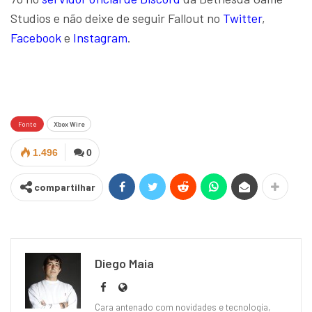
Studios e não deixe de seguir Fallout no
Twitter
,
Facebook
e
Instagram
.
Fonte
Xbox Wire
1.496
0
compartilhar
Diego Maia
Cara antenado com novidades e tecnologia,