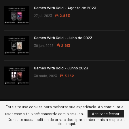
Games With Gold – Agosto de 2023
27 jul, 2023
2.833
Games With Gold – Julho de 2023
30 jun, 2023
2.913
Games With Gold – Junho 2023
30 maio, 2023
3.162
Este site usa cookies para melhorar sua experiência. Ao continuar a
© 2026 - XBOXERS. Todos os direitos reservados.
usar esse site, você concorda com o seu uso.
Aceitar e fechar
Consulte nossa política de privacidade para saber mais a respeito,
clique aqui.