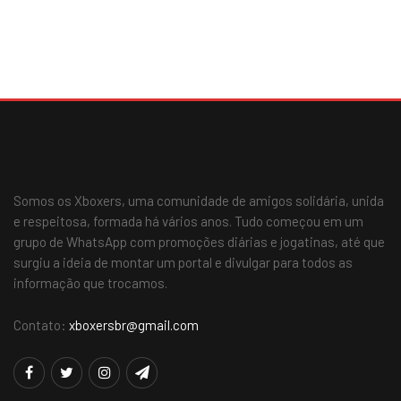
Somos os Xboxers, uma comunidade de amigos solidária, unida
e respeitosa, formada há vários anos. Tudo começou em um
grupo de WhatsApp com promoções diárias e jogatinas, até que
surgiu a ideia de montar um portal e divulgar para todos as
informação que trocamos.
Contato:
xboxersbr@gmail.com