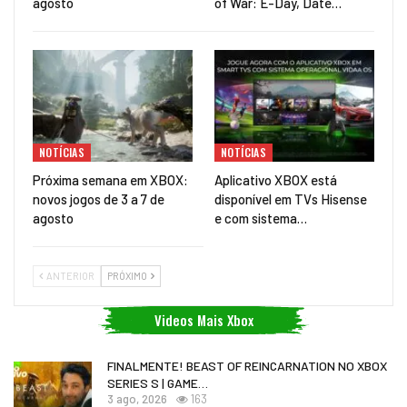
agosto
of War: E-Day, Date…
NOTÍCIAS
NOTÍCIAS
Próxima semana em XBOX:
Aplicativo XBOX está
novos jogos de 3 a 7 de
disponível em TVs Hisense
agosto
e com sistema…
ANTERIOR
PRÓXIMO
Videos Mais Xbox
FINALMENTE! BEAST OF REINCARNATION NO XBOX
SERIES S | GAME…
3 ago, 2026
163