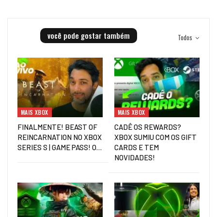
você pode gostar também
Todos
MAIS XBOX
MAIS XBOX
FINALMENTE! BEAST OF
CADÊ OS REWARDS?
REINCARNATION NO XBOX
XBOX SUMIU COM OS GIFT
SERIES S | GAME PASS! O…
CARDS E TEM
NOVIDADES!