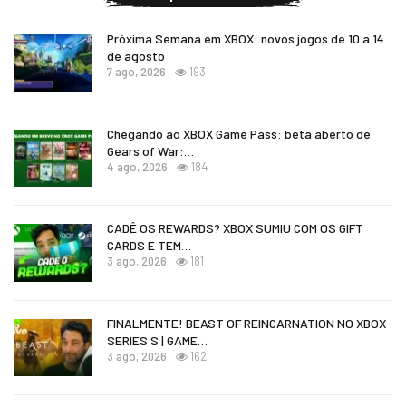
Próxima Semana em XBOX: novos jogos de 10 a 14
de agosto
7 ago, 2026
193
Chegando ao XBOX Game Pass: beta aberto de
Gears of War:…
4 ago, 2026
184
CADÊ OS REWARDS? XBOX SUMIU COM OS GIFT
CARDS E TEM…
3 ago, 2026
181
FINALMENTE! BEAST OF REINCARNATION NO XBOX
SERIES S | GAME…
3 ago, 2026
162