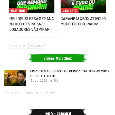
MAIS XBOX
MAIS XBOX
MEU DEUS! ESSA SEMANA
CARAMBA! XBOX ATIVOU O
NO XBOX TÁ INSANA!
MODO TUDO OU NADA!
JOGADORES VÃO PIRAR!
ANTERIOR
PRÓXIMO
Videos Mais Xbox
FINALMENTE! BEAST OF REINCARNATION NO XBOX
SERIES S | GAME…
3 ago, 2026
162
ANTERIOR
PRÓXIMO
1 De 7.882
Top 5 - Semanal