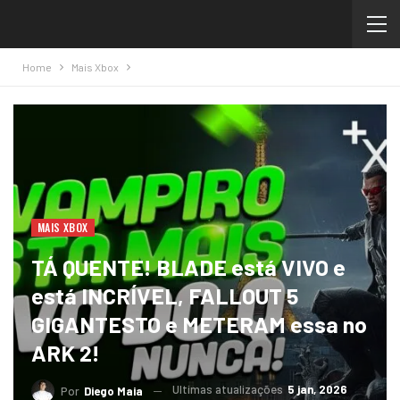
Home
Mais Xbox
MAIS XBOX
TÁ QUENTE! BLADE está VIVO e
está INCRÍVEL, FALLOUT 5
GIGANTESTO e METERAM essa no
ARK 2!
Ultimas atualizações
5 jan, 2026
Por
Diego Maia