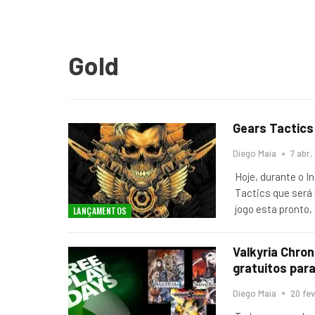
Gold
Gears Tactics
Diego Maia
7 abr,
Hoje, durante o I
Tactics que será 
jogo esta pronto,
LANÇAMENTOS
Valkyria Chro
gratuitos para
Diego Maia
20 fev