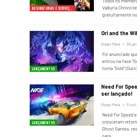
Todos os membros
Valkyria Chronicl
ASSINATURAS E SERVIÇOS
gratuitamente no
Ori and the Wi
Diego Maia
28 jan
Foi anunciado que
entrou na fase "
torna “Gold” (Our
LANÇAMENTOS
Need For Spee
ser lançado!
Diego Maia
11 out
Need For Speed ​​
cresceram retorn
LANÇAMENTOS
Ghost Games, res
para
…