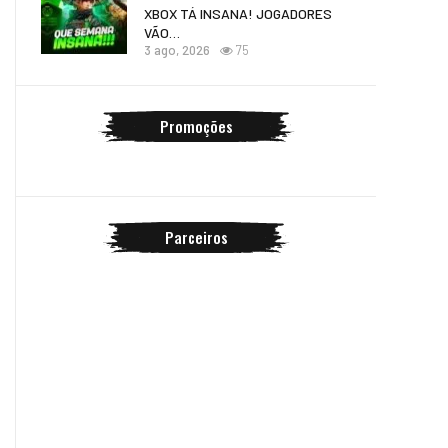
XBOX TÁ INSANA! JOGADORES
VÃO…
3 ago, 2026
75
Promoções
Parceiros