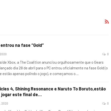
 entrou na fase “Gold”
 2020
0
nside Xbox, a The Coalition anunciou orgulhosamente que o Gears
lançado dia 28 de abril para o PC entrou oficialmente na fase Gold (o
 e estão apenas polindo o jogo), e começamos o
…
nicles 4, Shining Resonance e Naruto To Boruto,estão
 jogar este final de…
, 2020
0