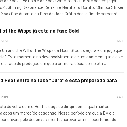
 do Xbox Live Gold e do Xbox Game Pass Ultimate podem jogar
es 4, Shining Resonance Refrain e Naruto To Boruto: Shinobi Striker
 Xbox One durante os Dias de Jogo Grátis deste fim de semana!
…
ll of the Wisps já esta na fase Gold
, 2020
0
 Ori and the Will of the Wisps da Moon Studios agora é um jogo que
Gold". Este momento no desenvolvimento de um game em que ele se
o) é a fase de produção em que a primeira cópia completa
…
d Heat entra na fase “Ouro” e está preparado para
, 2019
0
está de volta com o Heat, a saga de dirigir com a qual muitos
a após um merecido descanso. Nesse período em que a EA e a
ponsáveis ​​pelo desenvolvimento, aproveitaram a oportunidade