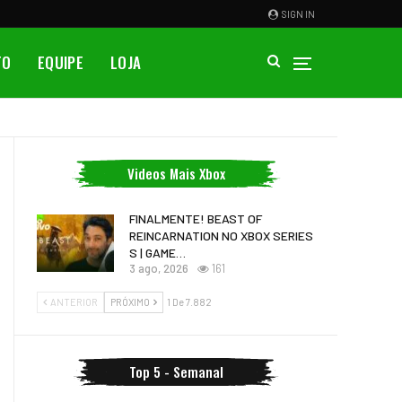
SIGN IN
TO
EQUIPE
LOJA
Videos Mais Xbox
FINALMENTE! BEAST OF
REINCARNATION NO XBOX SERIES
S | GAME…
3 ago, 2026
161
ANTERIOR
PRÓXIMO
1 De 7.882
Top 5 - Semanal