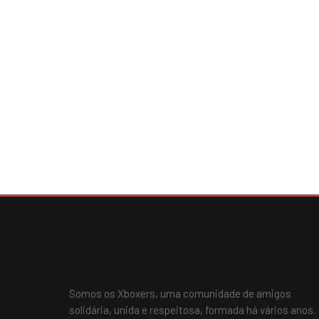
Somos os Xboxers, uma comunidade de amigos
solidária, unida e respeitosa, formada há vários anos.