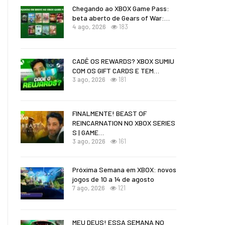
Chegando ao XBOX Game Pass:
beta aberto de Gears of War:…
4 ago, 2026
183
CADÊ OS REWARDS? XBOX SUMIU
COM OS GIFT CARDS E TEM…
3 ago, 2026
181
FINALMENTE! BEAST OF
REINCARNATION NO XBOX SERIES
S | GAME…
3 ago, 2026
161
Próxima Semana em XBOX: novos
jogos de 10 a 14 de agosto
7 ago, 2026
121
MEU DEUS! ESSA SEMANA NO