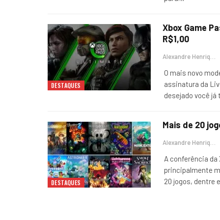
Xbox Game Pas
R$1,00
Alexandre Henrique
O mais novo mode
assinatura da Li
DESTAQUES
desejado você já 
Mais de 20 jo
Alexandre Henrique
A conferência da
principalmente m
20 jogos, dentre
DESTAQUES