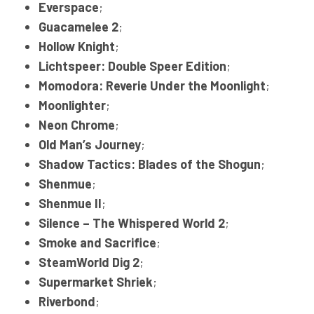
Everspace
;
Guacamelee 2
;
Hollow Knight
;
Lichtspeer: Double Speer Edition
;
Momodora: Reverie Under the Moonlight
;
Moonlighter
;
Neon Chrome
;
Old Man’s Journey
;
Shadow Tactics: Blades of the Shogun
;
Shenmue
;
Shenmue II
;
Silence – The Whispered World 2
;
Smoke and Sacrifice
;
SteamWorld Dig 2
;
Supermarket Shriek
;
Riverbond
;