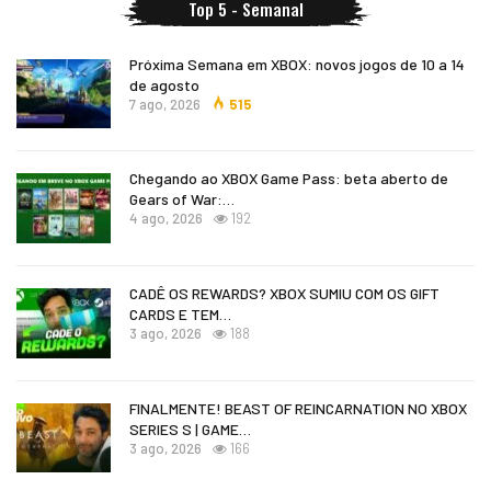
Top 5 - Semanal
Próxima Semana em XBOX: novos jogos de 10 a 14
de agosto
7 ago, 2026
515
Chegando ao XBOX Game Pass: beta aberto de
Gears of War:…
4 ago, 2026
192
CADÊ OS REWARDS? XBOX SUMIU COM OS GIFT
CARDS E TEM…
3 ago, 2026
188
FINALMENTE! BEAST OF REINCARNATION NO XBOX
SERIES S | GAME…
3 ago, 2026
166