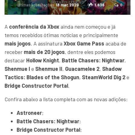
Ultimas atualizações
18 mar, 2020
1.636
0
A
conferência da Xbox
ainda nem começou e já
temos recebidos ótimas notícias e principalmente
mais jogos
. A assinatura
Xbox Game Pass
acaba de
receber
mais de 20 jogos
, dentre eles podemos
destacar
Hollow Knight
,
Battle Chasers: Nightwar
,
Shenmue I
e
Shenmue II
,
Guacamelee 2
,
Shadow
Tactics: Blades of the Shogun
,
SteamWorld Dig 2
e
Bridge Constructor Portal
.
Confira abaixo a lista completa com as novas adições:
Astroneer
;
Battle Chasers: Nightwar
;
Bridge Constructor Portal
;