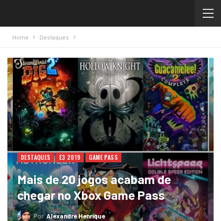
Home
Destaques
DESTAQUES
E3 2019
GAME PASS
Mais de 20 jogos acabam de
chegar no Xbox Game Pass
Por
Alexandre Henrique