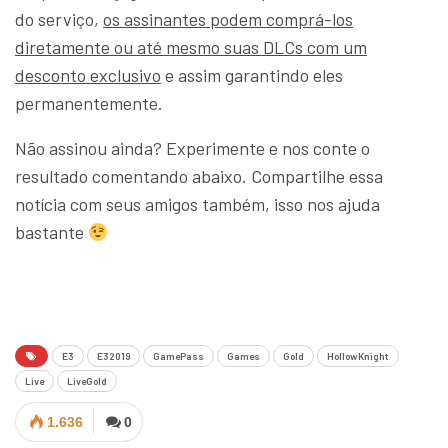
do serviço,
os assinantes podem comprá-los
diretamente ou até mesmo suas DLCs com um
desconto exclusivo
e assim garantindo eles
permanentemente.
Não assinou ainda? Experimente e nos conte o
resultado comentando abaixo. Compartilhe essa
notícia com seus amigos também, isso nos ajuda
bastante
E3
E32019
GamePass
Games
Gold
HollowKnight
Live
LiveGold
1.636
0