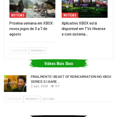
NOTÍCIAS
NOTÍCIAS
Próxima semana em XBOX:
Aplicativo XBOX está
novos jogos de 3 a 7 de
disponível em TVs Hisense
agosto
e com sistema…
ANTERIOR
PRÓXIMO
Videos Mais Xbox
FINALMENTE! BEAST OF REINCARNATION NO XBOX
SERIES S | GAME…
3 ago, 2026
166
ANTERIOR
PRÓXIMO
1 De 7.964