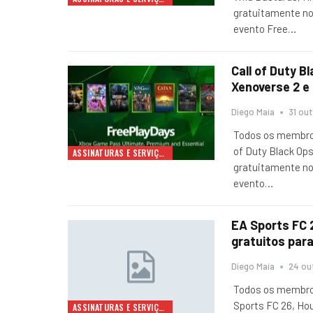
gratuitamente no
evento Free
…
Call of Duty B
Xenoverse 2 e
Diego Maia
31 out
Todos os membros
of Duty Black Ops
ASSINATURAS E SERVIÇOS
gratuitamente no
evento
…
EA Sports FC 
gratuitos para
Diego Maia
24 ou
Todos os membros
Sports FC 26, Ho
ASSINATURAS E SERVIÇOS