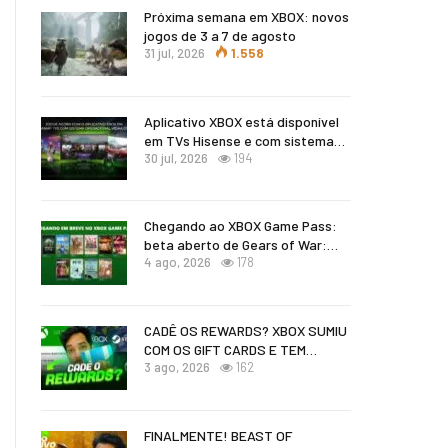
Próxima semana em XBOX: novos
jogos de 3 a 7 de agosto
31 jul, 2026
1.558
Aplicativo XBOX está disponível
em TVs Hisense e com sistema…
30 jul, 2026
194
Chegando ao XBOX Game Pass:
beta aberto de Gears of War:…
4 ago, 2026
178
CADÊ OS REWARDS? XBOX SUMIU
COM OS GIFT CARDS E TEM…
3 ago, 2026
162
FINALMENTE! BEAST OF