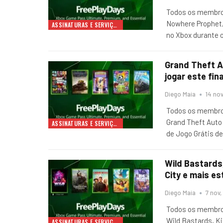
Todos os membros
Nowhere Prophet, 
ASSINATURAS E SERVIÇOS
no Xbox durante o
Grand Theft A
jogar este fin
Diego Maia
14 nov
Todos os membros
Grand Theft Auto
ASSINATURAS E SERVIÇOS
de Jogo Grátis d
Wild Bastards
City e mais es
Diego Maia
7 nov,
Todos os membros
Wild Bastards, K
ASSINATURAS E SERVIÇOS