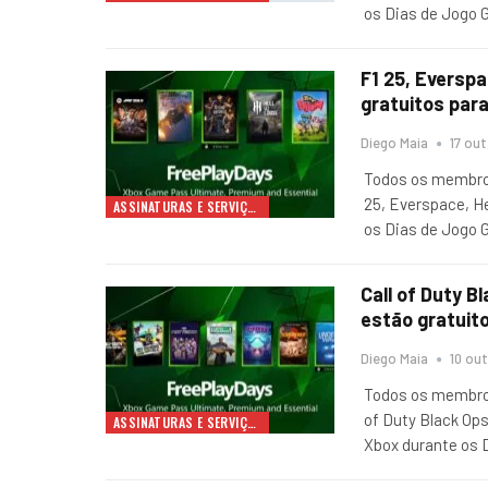
os Dias de Jogo 
F1 25, Everspa
gratuitos para
Diego Maia
17 out
Todos os membros
25, Everspace, H
ASSINATURAS E SERVIÇOS
os Dias de Jogo 
Call of Duty 
estão gratuit
Diego Maia
10 out
Todos os membros
of Duty Black Op
ASSINATURAS E SERVIÇOS
Xbox durante os 