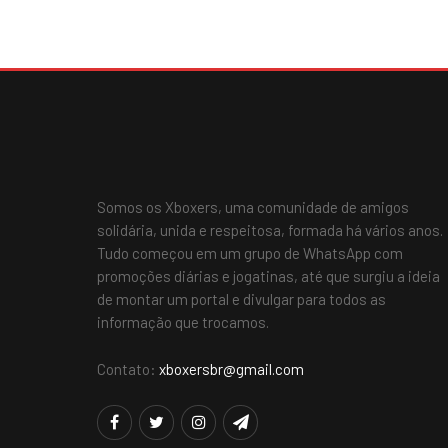
Somos os Xboxers, uma comunidade de amigos
solidária, unida e respeitosa, formada há vários anos.
Tudo começou em um grupo de WhatsApp com
promoções diárias e jogatinas, até que surgiu a ideia
de montar um portal e divulgar para todos as
informação que trocamos.
Contato:
xboxersbr@gmail.com