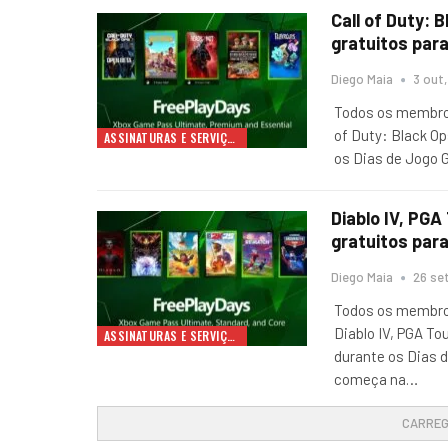
Call of Duty: 
gratuitos para
Diego Maia
3 out
Todos os membros
of Duty: Black Op
ASSINATURAS E SERVIÇOS
os Dias de Jogo 
Diablo IV, PG
gratuitos para
Diego Maia
26 se
Todos os membros
Diablo IV, PGA T
ASSINATURAS E SERVIÇOS
durante os Dias 
começa na
…
CARREG