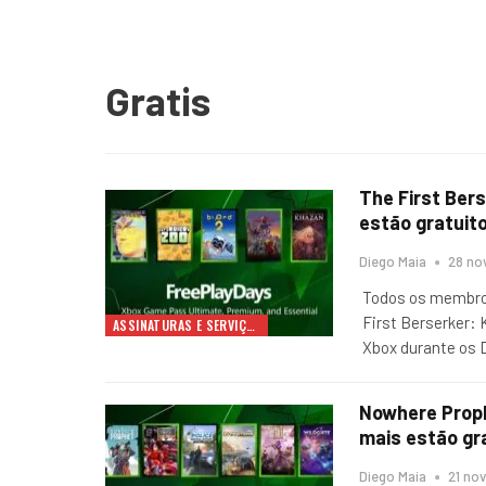
Gratis
The First Bers
estão gratuit
Diego Maia
28 no
Todos os membros
First Berserker: 
ASSINATURAS E SERVIÇOS
Xbox durante os 
Nowhere Prophe
mais estão gr
Diego Maia
21 nov