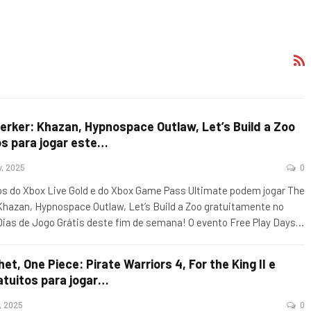
erker: Khazan, Hypnospace Outlaw, Let’s Build a Zoo
os para jogar este…
v, 2025
0
 do Xbox Live Gold e do Xbox Game Pass Ultimate podem jogar The
Khazan, Hypnospace Outlaw, Let’s Build a Zoo gratuitamente no
Dias de Jogo Grátis deste fim de semana! O evento Free Play Days
…
t, One Piece: Pirate Warriors 4, For the King II e
atuitos para jogar…
, 2025
0