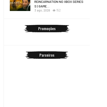
REINCARNATION NO XBOX SERIES
S | GAME…
3 ago, 2026
152
Promoções
Parceiros