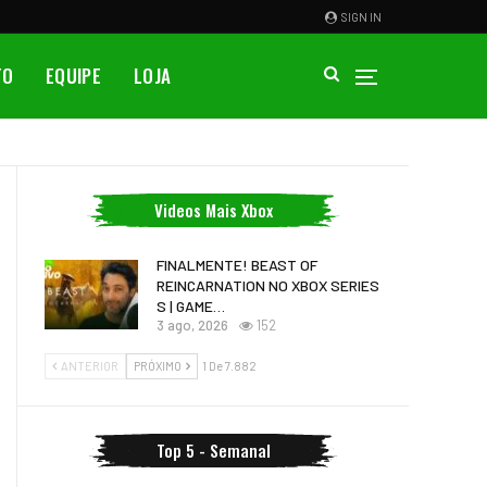
SIGN IN
TO
EQUIPE
LOJA
Videos Mais Xbox
FINALMENTE! BEAST OF
REINCARNATION NO XBOX SERIES
S | GAME…
3 ago, 2026
152
ANTERIOR
PRÓXIMO
1 De 7.882
Top 5 - Semanal