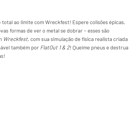
 total ao limite com Wreckfest! Espere colisões épicas,
ovas formas de ver o metal se dobrar – esses são
em
Wreckfest
, com sua simulação de física realista criada
nsável também por
FlatOut 1 & 2
! Queime pneus e destrua
as!