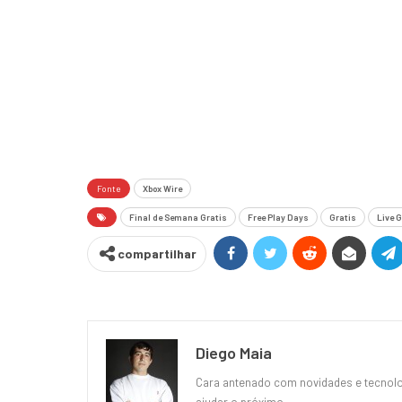
Fonte
Xbox Wire
Final de Semana Gratis
Free Play Days
Gratis
Live G
compartilhar
Diego Maia
Cara antenado com novidades e tecnolog
ajudar o próximo.