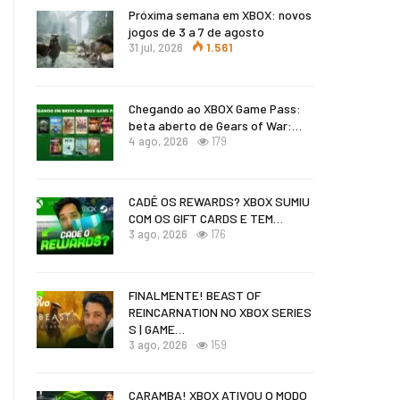
Próxima semana em XBOX: novos
jogos de 3 a 7 de agosto
31 jul, 2026
1.561
Chegando ao XBOX Game Pass:
beta aberto de Gears of War:…
4 ago, 2026
179
CADÊ OS REWARDS? XBOX SUMIU
COM OS GIFT CARDS E TEM…
3 ago, 2026
176
FINALMENTE! BEAST OF
REINCARNATION NO XBOX SERIES
S | GAME…
3 ago, 2026
159
CARAMBA! XBOX ATIVOU O MODO