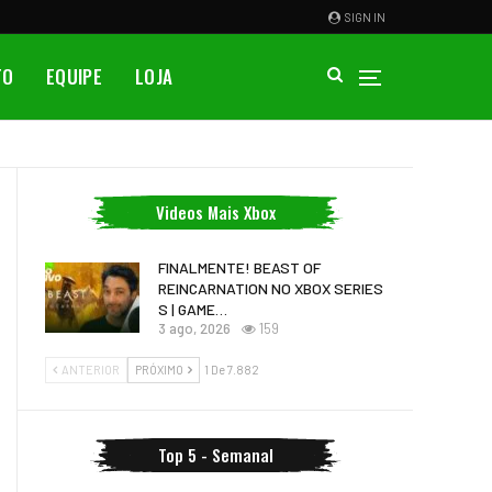
SIGN IN
TO
EQUIPE
LOJA
Videos Mais Xbox
FINALMENTE! BEAST OF
REINCARNATION NO XBOX SERIES
S | GAME…
3 ago, 2026
159
ANTERIOR
PRÓXIMO
1 De 7.882
Top 5 - Semanal