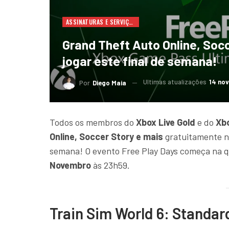
ASSINATURAS E SERVIÇOS
Grand Theft Auto Online, Soc
jogar este final de semana!
Ultimas atualizações
14 nov
Por
Diego Maia
Todos os membros do
Xbox Live Gold
e do
Xb
Online, Soccer Story e mais
gratuitamente no
semana! O evento Free Play Days começa na q
Novembro
às 23h59.
Train Sim World 6: Standar