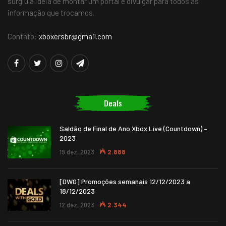
surgiu a ideia de montar um portal e divulgar para todos as
informação que trocamos.
Contato:
xboxersbr@gmail.com
Deals
Saldão de Final de Ano Xbox Live (Countdown) –
2023
19 dez, 2023
2.888
[DWG] Promoções semanais 12/12/2023 a
18/12/2023
12 dez, 2023
2.344