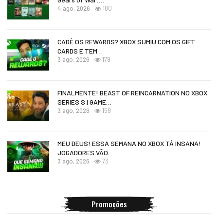
4 ago, 2026
180
CADÊ OS REWARDS? XBOX SUMIU COM OS GIFT
CARDS E TEM…
3 ago, 2026
179
FINALMENTE! BEAST OF REINCARNATION NO XBOX
SERIES S | GAME…
3 ago, 2026
159
MEU DEUS! ESSA SEMANA NO XBOX TÁ INSANA!
JOGADORES VÃO…
3 ago, 2026
73
Promoções