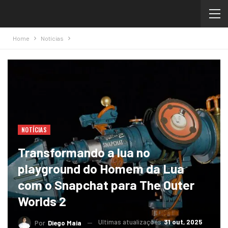
Home
Notícias
NOTÍCIAS
Transformando a lua no
playground do Homem da Lua
com o Snapchat para The Outer
Worlds 2
Ultimas atualizações
31 out, 2025
Por
Diego Maia