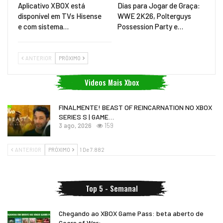
Aplicativo XBOX está
Dias para Jogar de Graça:
disponível em TVs Hisense
WWE 2K26, Polterguys
e com sistema…
Possession Party e…
ANTERIOR
PRÓXIMO
Videos Mais Xbox
FINALMENTE! BEAST OF REINCARNATION NO XBOX
SERIES S | GAME…
3 ago, 2026
159
ANTERIOR
PRÓXIMO
1 De 7.882
Top 5 - Semanal
Chegando ao XBOX Game Pass: beta aberto de
Gears of War:…