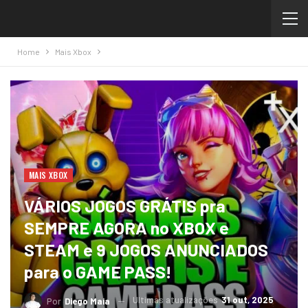
Home
Mais Xbox
MAIS XBOX
VÁRIOS JOGOS GRÁTIS pra
SEMPRE AGORA no XBOX e
STEAM e 9 JOGOS ANUNCIADOS
para o GAME PASS!
Ultimas atualizações
31 out, 2025
Por
Diego Maia