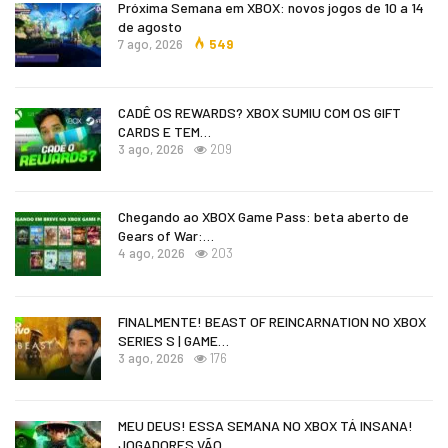
Próxima Semana em XBOX: novos jogos de 10 a 14
de agosto
7 ago, 2026
549
CADÊ OS REWARDS? XBOX SUMIU COM OS GIFT
CARDS E TEM…
3 ago, 2026
209
Chegando ao XBOX Game Pass: beta aberto de
Gears of War:…
4 ago, 2026
203
FINALMENTE! BEAST OF REINCARNATION NO XBOX
SERIES S | GAME…
3 ago, 2026
176
MEU DEUS! ESSA SEMANA NO XBOX TÁ INSANA!
JOGADORES VÃO…