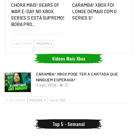
CHORA MAIS! GEARS OF
CARAMBA! XBOX FOI
WAR E-DAY NO XBOX
LONGE DEMAIS COM O
SERIES S ESTÁ SUPREMO!
SERIES S!
BORA PRO…
ANTERIOR
PRÓXIMO
Videos Mais Xbox
CARAMBA! XBOX PODE TER A CARTADA QUE
NINGUÉM ESPERAVA!
9 ago, 2026
25
ANTERIOR
PRÓXIMO
1 De 10.798
Top 5 - Semanal