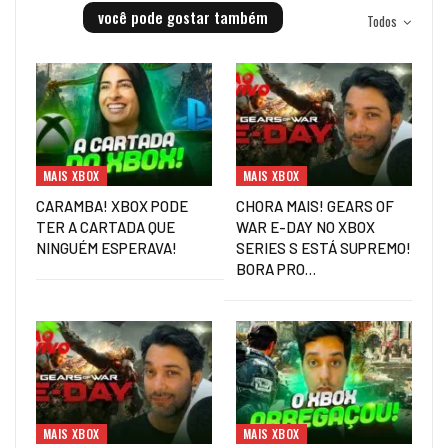
você pode gostar também
Todos
MAIS XBOX
MAIS XBOX
CARAMBA! XBOX PODE
CHORA MAIS! GEARS OF
TER A CARTADA QUE
WAR E-DAY NO XBOX
NINGUÉM ESPERAVA!
SERIES S ESTÁ SUPREMO!
BORA PRO…
MAIS XBOX
MAIS XBOX