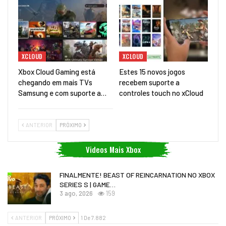
XCLOUD
XCLOUD
Xbox Cloud Gaming está
Estes 15 novos jogos
chegando em mais TVs
recebem suporte a
Samsung e com suporte a…
controles touch no xCloud
ANTERIOR
PRÓXIMO
Videos Mais Xbox
FINALMENTE! BEAST OF REINCARNATION NO XBOX
SERIES S | GAME…
3 ago, 2026
159
ANTERIOR
PRÓXIMO
1 De 7.882