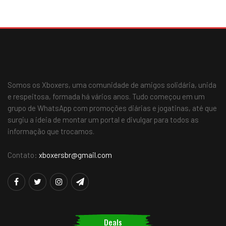
Somos os Xboxers, uma comunidade de amigos solidária, unida
e respeitosa, formada há vários anos. Tudo começou em um
grupo de WhatsApp com promoções diárias e jogatinas, até que
surgiu a ideia de montar um portal e divulgar para todos as
informação que trocamos.
Contato:
xboxersbr@gmail.com
Deals