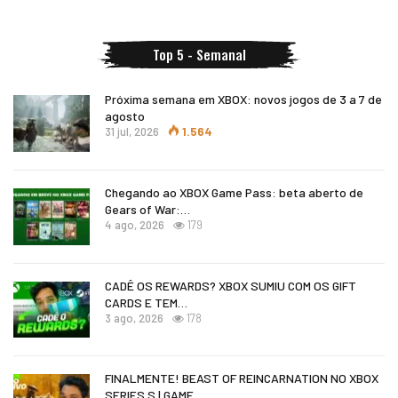
Top 5 - Semanal
Próxima semana em XBOX: novos jogos de 3 a 7 de
agosto
31 jul, 2026
1.564
Chegando ao XBOX Game Pass: beta aberto de
Gears of War:…
4 ago, 2026
179
CADÊ OS REWARDS? XBOX SUMIU COM OS GIFT
CARDS E TEM…
3 ago, 2026
178
FINALMENTE! BEAST OF REINCARNATION NO XBOX
SERIES S | GAME…