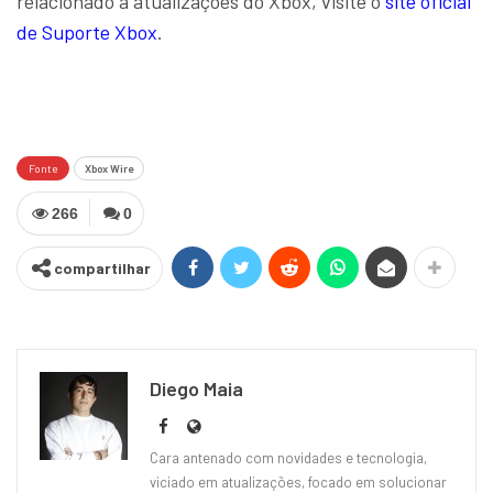
relacionado a atualizações do Xbox, visite o
site oficial
de Suporte Xbox
.
Fonte
Xbox Wire
266
0
compartilhar
Diego Maia
Cara antenado com novidades e tecnologia,
viciado em atualizações, focado em solucionar