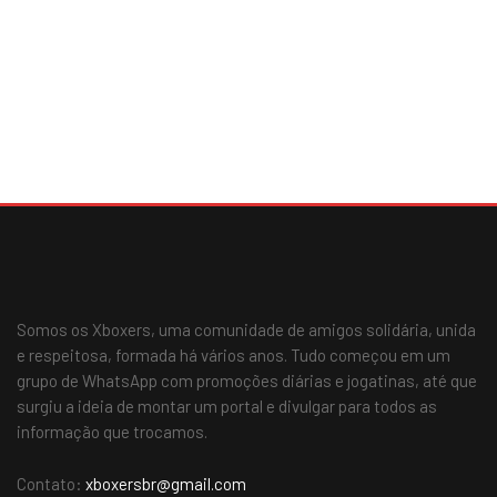
Somos os Xboxers, uma comunidade de amigos solidária, unida
e respeitosa, formada há vários anos. Tudo começou em um
grupo de WhatsApp com promoções diárias e jogatinas, até que
surgiu a ideia de montar um portal e divulgar para todos as
informação que trocamos.
Contato:
xboxersbr@gmail.com