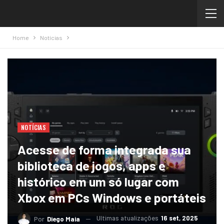
Home
Notícias
NOTÍCIAS
Acesse de forma integrada sua
biblioteca de jogos, apps e
histórico em um só lugar com
Xbox em PCs Windows e portáteis
Ultimas atualizações
16 set, 2025
Por
Diego Maia