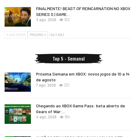
FINALMENTE! BEAST OF REINCARNATION NO XBOX
SERIES S | GAME…
3 ago, 2026
162
ANTERIOR
PRÓXIMO
1 De 7.882
Top 5 - Semanal
Próxima Semana em XBOX: novos jogos de 10 a 14
de agosto
7 ago, 2026
251
Chegando ao XBOX Game Pass: beta aberto de
Gears of War:…
4 ago, 2026
184