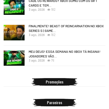
CADÊ OS REWARDS? XBOX SUMIU COM OS GIFT
CARDS E TEM…
3 ago, 2026
182
FINALMENTE! BEAST OF REINCARNATION NO XBOX
SERIES S | GAME…
3 ago, 2026
162
MEU DEUS! ESSA SEMANA NO XBOX TÁ INSANA!
JOGADORES VÃO…
3 ago, 2026
76
Promoções
Parceiros