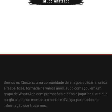
Grupo Whatsapp
Somos os Xboxers, uma comunidade de amigos solidária, unida
e respeitosa, formada há vários anos. Tudo começou em um
grupo de WhatsApp com promoções diárias e jogatinas, até que
surgiu a ideia de montar um portal e divulgar para todos as
informação que trocamos.