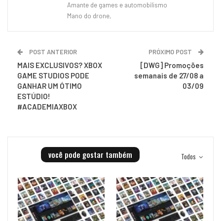
Amante de games e automobilismo
Mano do drone,
POST ANTERIOR
PRÓXIMO POST
MAIS EXCLUSIVOS? XBOX
[DWG] Promoções
GAME STUDIOS PODE
semanais de 27/08 a
GANHAR UM ÓTIMO
03/09
ESTÚDIO!
#ACADEMIAXBOX
você pode gostar também
Todos