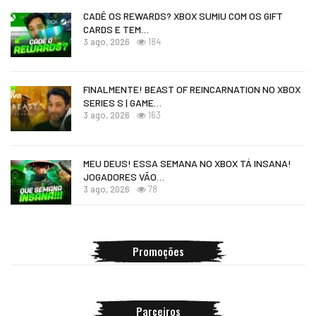
CADÊ OS REWARDS? XBOX SUMIU COM OS GIFT
CARDS E TEM…
3 ago, 2026
184
FINALMENTE! BEAST OF REINCARNATION NO XBOX
SERIES S | GAME…
3 ago, 2026
163
MEU DEUS! ESSA SEMANA NO XBOX TÁ INSANA!
JOGADORES VÃO…
3 ago, 2026
78
Promoções
Parceiros