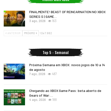
FINALMENTE! BEAST OF REINCARNATION NO XBOX
SERIES S | GAME…
3 ago, 2026
163
ANTERIOR
PRÓXIMO
1 De 7.882
Top 5 - Semanal
Próxima Semana em XBOX: novos jogos de 10 a 14
de agosto
7 ago, 2026
487
Chegando ao XBOX Game Pass: beta aberto de
Gears of War:…
4 ago, 2026
188